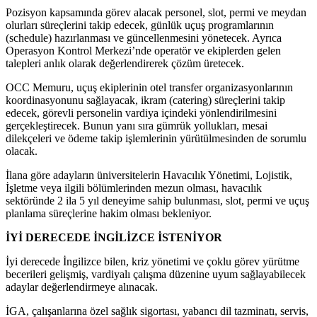
Pozisyon kapsamında görev alacak personel, slot, permi ve meydan
olurları süreçlerini takip edecek, günlük uçuş programlarının
(schedule) hazırlanması ve güncellenmesini yönetecek. Ayrıca
Operasyon Kontrol Merkezi’nde operatör ve ekiplerden gelen
talepleri anlık olarak değerlendirerek çözüm üretecek.
OCC Memuru, uçuş ekiplerinin otel transfer organizasyonlarının
koordinasyonunu sağlayacak, ikram (catering) süreçlerini takip
edecek, görevli personelin vardiya içindeki yönlendirilmesini
gerçekleştirecek. Bunun yanı sıra gümrük yollukları, mesai
dilekçeleri ve ödeme takip işlemlerinin yürütülmesinden de sorumlu
olacak.
İlana göre adayların üniversitelerin Havacılık Yönetimi, Lojistik,
İşletme veya ilgili bölümlerinden mezun olması, havacılık
sektöründe 2 ila 5 yıl deneyime sahip bulunması, slot, permi ve uçuş
planlama süreçlerine hakim olması bekleniyor.
İYİ DERECEDE İNGİLİZCE İSTENİYOR
İyi derecede İngilizce bilen, kriz yönetimi ve çoklu görev yürütme
becerileri gelişmiş, vardiyalı çalışma düzenine uyum sağlayabilecek
adaylar değerlendirmeye alınacak.
İGA, çalışanlarına özel sağlık sigortası, yabancı dil tazminatı, servis,