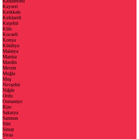
Kastamonu
Kayseri
Kırıkkale
Kırklareli
Kırşehir
Kilis
Kocaeli
Konya
Kütahya
Malatya
Manisa
Mardin
Mersin
Muğla
Muş
Nevşehir
Niğde
Ordu
Osmaniye
Rize
Sakarya
Samsun
Siirt
Sinop
Sivas