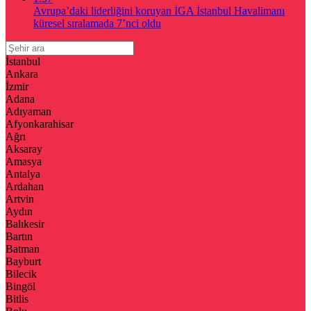
Avrupa’daki liderliğini koruyan İGA İstanbul Havalimanı
küresel sıralamada 7’nci oldu
İstanbul
Ankara
İzmir
Adana
Adıyaman
Afyonkarahisar
Ağrı
Aksaray
Amasya
Antalya
Ardahan
Artvin
Aydın
Balıkesir
Bartın
Batman
Bayburt
Bilecik
Bingöl
Bitlis