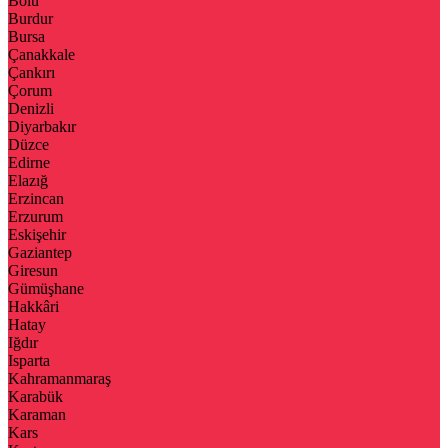
Bolu
Burdur
Bursa
Çanakkale
Çankırı
Çorum
Denizli
Diyarbakır
Düzce
Edirne
Elazığ
Erzincan
Erzurum
Eskişehir
Gaziantep
Giresun
Gümüşhane
Hakkâri
Hatay
Iğdır
Isparta
Kahramanmaraş
Karabük
Karaman
Kars