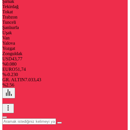
Şırnak
Tekirdağ
Tokat
Trabzon
Tunceli
Şanlıurfa
Uşak
Van
Yalova
Yozgat
Zonguldak
USD
43,77
%0.080
EURO
51,74
%-0.230
GR. ALTIN
7.033,43
%2.56