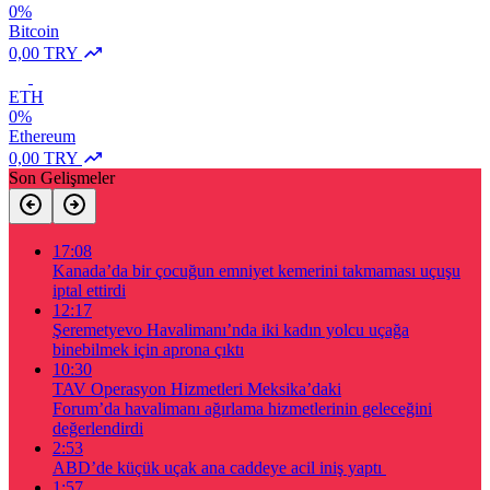
0%
Bitcoin
0,00 TRY
ETH
0%
Ethereum
0,00 TRY
Son Gelişmeler
17:08
Kanada’da bir çocuğun emniyet kemerini takmaması uçuşu
iptal ettirdi
12:17
Şeremetyevo Havalimanı’nda iki kadın yolcu uçağa
binebilmek için aprona çıktı
10:30
TAV Operasyon Hizmetleri Meksika’daki
Forum’da havalimanı ağırlama hizmetlerinin geleceğini
değerlendirdi
2:53
ABD’de küçük uçak ana caddeye acil iniş yaptı
1:57