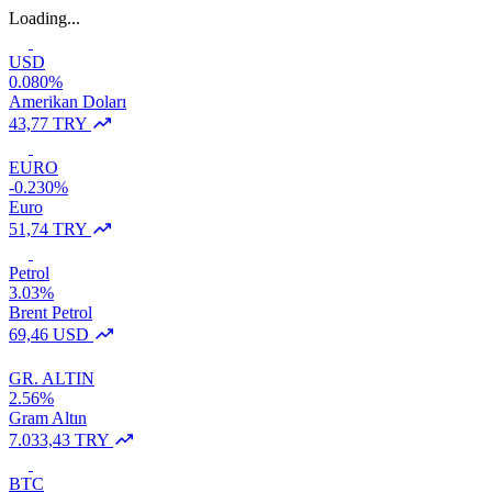
Loading...
USD
0.080%
Amerikan Doları
43,77 TRY
EURO
-0.230%
Euro
51,74 TRY
Petrol
3.03%
Brent Petrol
69,46 USD
GR. ALTIN
2.56%
Gram Altın
7.033,43 TRY
BTC