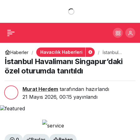
İstanbul Havalimanı
+
-
0
Paylaş
Singapur’daki özel
oturumda tanıtıldı
Havacılık Haberleri
Haberler
İstanbul
Havalimanı
İstanbul Havalimanı Singapur’daki
Singapur’daki
özel oturumda
özel oturumda tanıtıldı
tanıtıldı
Murat Herdem
tarafından hazırlandı
21 Mayıs 2026, 00:15
yayınlandı
0
Paylaş
Beğen