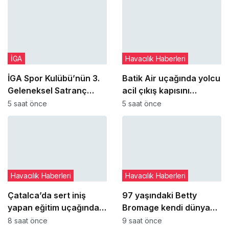
İGA
Havacılık Haberleri
İGA Spor Kulübü’nün 3.
Batik Air uçağında yolcu
Geleneksel Satranç
acil çıkış kapısını
Turnuvası tamamlandı
açmaya çalıştı
5 saat önce
5 saat önce
Havacılık Haberleri
Havacılık Haberleri
Çatalca’da sert iniş
97 yaşındaki Betty
yapan eğitim uçağındaki
Bromage kendi dünya
öğrenci pilot yaralandı
rekorunu yeniden kırdı
8 saat önce
9 saat önce