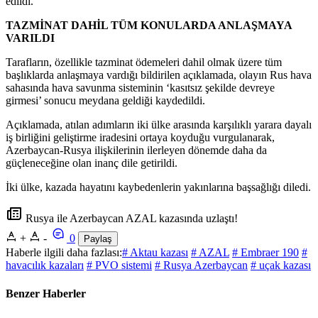
edildi.
TAZMİNAT DAHİL TÜM KONULARDA ANLAŞMAYA
VARILDI
Tarafların, özellikle tazminat ödemeleri dahil olmak üzere tüm
başlıklarda anlaşmaya vardığı bildirilen açıklamada, olayın Rus hava
sahasında hava savunma sisteminin ‘kasıtsız şekilde devreye
girmesi’ sonucu meydana geldiği kaydedildi.
Açıklamada, atılan adımların iki ülke arasında karşılıklı yarara dayalı
iş birliğini geliştirme iradesini ortaya koyduğu vurgulanarak,
Azerbaycan-Rusya ilişkilerinin ilerleyen dönemde daha da
güçleneceğine olan inanç dile getirildi.
İki ülke, kazada hayatını kaybedenlerin yakınlarına başsağlığı diledi.
Rusya ile Azerbaycan AZAL kazasında uzlaştı!
+
-
0
Paylaş
Haberle ilgili daha fazlası:
# Aktau kazası
# AZAL
# Embraer 190
#
havacılık kazaları
# PVO sistemi
# Rusya Azerbaycan
# uçak kazası
Benzer Haberler