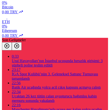
0%
Bitcoin
0,00 TRY
ETH
0%
Ethereum
0,00 TRY
Son Gelişmeler
0:33
Ural Havayolları’nın İstanbul uçuşunda hırsızlık girişimi: 3
şüpheli polise teslim edildi
23:17
İGA Spor Kulübü’nün 3. Geleneksel Satranç Turnuvası
tamamlandı
22:56
Batik Air uçağında yolcu acil çıkış kapısını açmaya çalıştı
22:34
Uçaktan 26 kez tütün çalan uyuşturucu bağımlısı kabin
memuru sonunda yakalandı
22:16
Manchester Havalimanı’nda uçuşa geç kalan yolcu uçağın