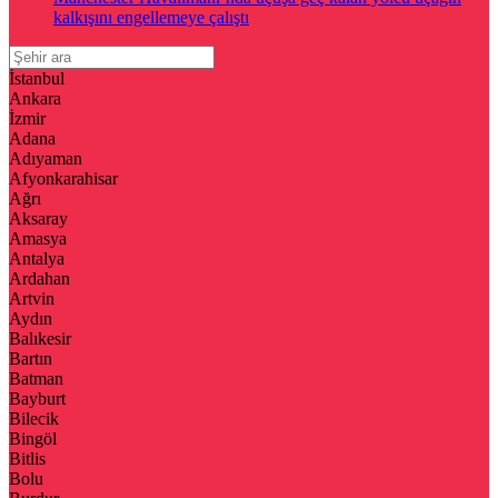
kalkışını engellemeye çalıştı
İstanbul
Ankara
İzmir
Adana
Adıyaman
Afyonkarahisar
Ağrı
Aksaray
Amasya
Antalya
Ardahan
Artvin
Aydın
Balıkesir
Bartın
Batman
Bayburt
Bilecik
Bingöl
Bitlis
Bolu