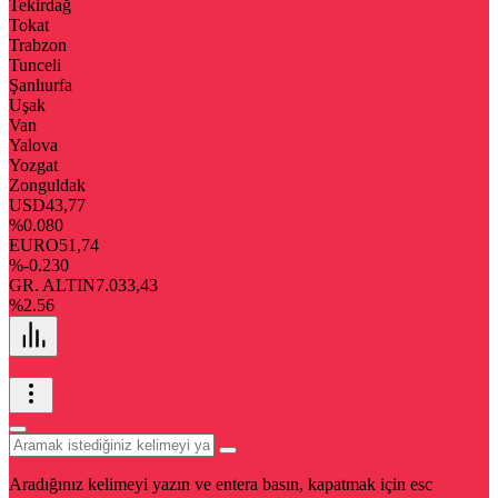
Tekirdağ
Tokat
Trabzon
Tunceli
Şanlıurfa
Uşak
Van
Yalova
Yozgat
Zonguldak
USD
43,77
%0.080
EURO
51,74
%-0.230
GR. ALTIN
7.033,43
%2.56
Aradığınız kelimeyi yazın ve entera basın, kapatmak için esc