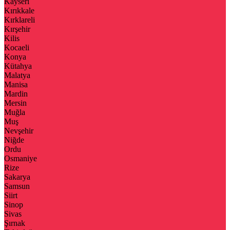
Kayseri
Kırıkkale
Kırklareli
Kırşehir
Kilis
Kocaeli
Konya
Kütahya
Malatya
Manisa
Mardin
Mersin
Muğla
Muş
Nevşehir
Niğde
Ordu
Osmaniye
Rize
Sakarya
Samsun
Siirt
Sinop
Sivas
Şırnak