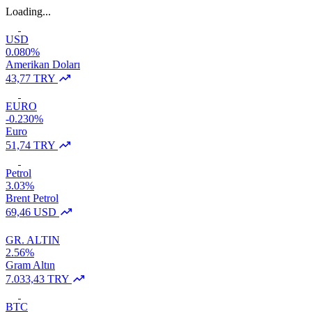
Loading...
USD
0.080%
Amerikan Doları
43,77 TRY
EURO
-0.230%
Euro
51,74 TRY
Petrol
3.03%
Brent Petrol
69,46 USD
GR. ALTIN
2.56%
Gram Altın
7.033,43 TRY
BTC