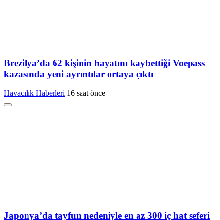
Brezilya’da 62 kişinin hayatını kaybettiği Voepass
kazasında yeni ayrıntılar ortaya çıktı
Havacılık Haberleri
16 saat önce
Japonya’da tayfun nedeniyle en az 300 iç hat seferi