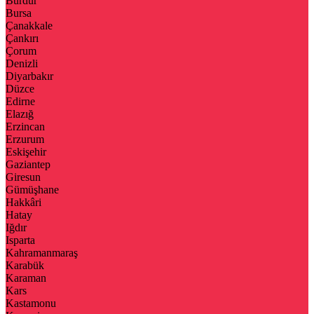
Burdur
Bursa
Çanakkale
Çankırı
Çorum
Denizli
Diyarbakır
Düzce
Edirne
Elazığ
Erzincan
Erzurum
Eskişehir
Gaziantep
Giresun
Gümüşhane
Hakkâri
Hatay
Iğdır
Isparta
Kahramanmaraş
Karabük
Karaman
Kars
Kastamonu