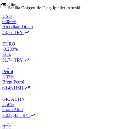
Loading...
Sabiha Gökçen’de Uçuş İptalleri Artırıldı
USD
0.080%
+
-
0
Paylaş
Amerikan Doları
43,77 TRY
EURO
-0.230%
Euro
51,74 TRY
Petrol
3.03%
Brent Petrol
69,46 USD
GR. ALTIN
2.56%
Gram Altın
7.033,43 TRY
BTC