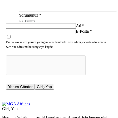
Yorumunuz
*
0
/30 karakter
Ad
*
E-Posta
*
Bir dahaki sefere yorum yaptığımda kullanılmak üzere adımı, e-posta adresimi ve
web site adresimi bu tarayıcıya kaydet.
Yorum Gönder
Giriş Yap
Giriş Yap
Herdem Aviation ayrıcalıklarından yararlanmak için hemen giriş