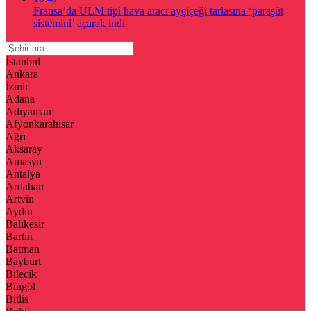
Fransa’da ULM tipi hava aracı ayçiçeği tarlasına ‘paraşüt
sistemini’ açarak indi
İstanbul
Ankara
İzmir
Adana
Adıyaman
Afyonkarahisar
Ağrı
Aksaray
Amasya
Antalya
Ardahan
Artvin
Aydın
Balıkesir
Bartın
Batman
Bayburt
Bilecik
Bingöl
Bitlis