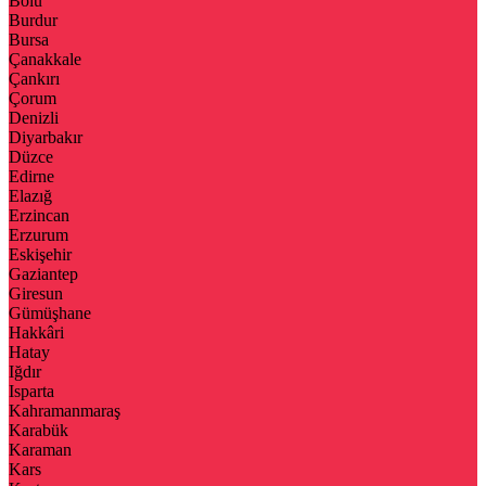
Bolu
Burdur
Bursa
Çanakkale
Çankırı
Çorum
Denizli
Diyarbakır
Düzce
Edirne
Elazığ
Erzincan
Erzurum
Eskişehir
Gaziantep
Giresun
Gümüşhane
Hakkâri
Hatay
Iğdır
Isparta
Kahramanmaraş
Karabük
Karaman
Kars