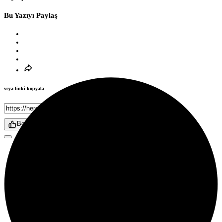
Bu Yazıyı Paylaş
veya linki kopyala
Kopyala
Beğen
Sabiha Gökçen Havalimanı Meteorolojik Acil Durum
Komitesi (MADKOM) tarafından alınan karar
doğrultusunda, 20-22 Şubat 2025 tarihleri arasında
yapılması planlanan uçuşlarda ek iptaller
gerçekleştirilecek.