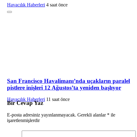
Havacılık Haberleri
4 saat önce
San Francisco Havalimanı’nda uçakların paralel
pistlere inişleri 12 Ağustos’ta yeniden başlıyor
Havacılık Haberleri
11 saat önce
Bir Cevap Yaz
E-posta adresiniz yayınlanmayacak.
Gerekli alanlar
*
ile
işaretlenmişlerdir