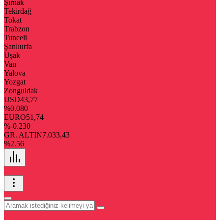
Şırnak
Tekirdağ
Tokat
Trabzon
Tunceli
Şanlıurfa
Uşak
Van
Yalova
Yozgat
Zonguldak
USD
43,77
%0.080
EURO
51,74
%-0.230
GR. ALTIN
7.033,43
%2.56