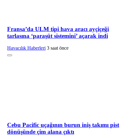
Fransa’da ULM tipi hava aracı ayçiçeği
tarlasına ‘paraşüt sistemini’ açarak indi
Havacılık Haberleri
3 saat önce
Cebu Pacific uçağının burun iniş takımı pist
dönüşünde çim alana çıktı