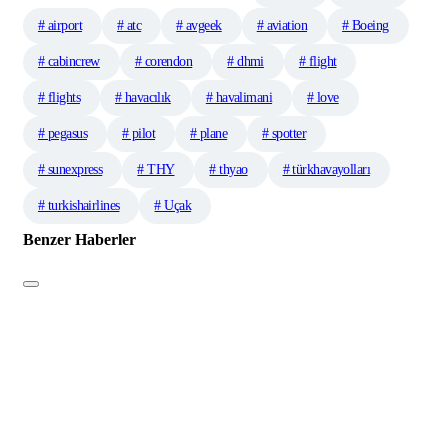
# airport
# atc
# avgeek
# aviation
# Boeing
# cabincrew
# corendon
# dhmi
# flight
# flights
# havacılık
# havalimani
# love
# pegasus
# pilot
# plane
# spotter
# sunexpress
# THY
# thyao
# türkhavayolları
# turkishairlines
# Uçak
Benzer Haberler