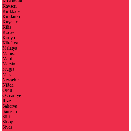
Kastamonu
Kayseri
Kırıkkale
Kırklareli
Kırşehir
Kilis
Kocaeli
Konya
Kütahya
Malatya
Manisa
Mardin
Mersin
Muğla
Muş
Nevşehir
Niğde
Ordu
Osmaniye
Rize
Sakarya
Samsun
Siirt
Sinop
Sivas