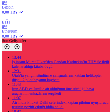
0%
Bitcoin
0,00 TRY
ETH
0%
Ethereum
0,00 TRY
Son Gelişmeler
13:44
İş insanı Murat Ülker’den Candan Karlıtekin’in THY ile ilgili
kaleme aldığı kitaba övgü
12:31
Utah’ta yangın söndürme çalışmalarına katılan helikopter
düştü: 2 pilot hayatını kaybetti
11:43
İran ABD ve İsrail’e ait olduğunu öne sürdüğü hava
araçlarının enkazlarını sergiledi
11:07
Air India Phuket-Delhi seferindeki kaptan pilotun uyuşturucu
testinin pozitif çıktığı iddia edildi
10:47