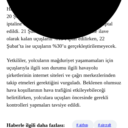
Havalimanı yetkililerinden yapılan açıklamaya göre,
20 Şubat’ta daha önce belirlenen %10’luk uçuş
iptaline ek olarak, kalan uçuşların %15’i daha iptal
edildi. 21 Şubat’ta planlanan %15’lik iptale ilave
olarak kalan uçuşların %15’i iptal edilirken, 22
Şubat’ta ise uçuşların %30’u gerçekleştirilemeyecek.
Yetkililer, yolcuların mağduriyet yaşamamaları için
uçuşlarıyla ilgili son durumu ilgili havayolu
şirketlerinin internet siteleri ve çağrı merkezlerinden
takip etmeleri gerektiğini vurguladı. Beklenen olumsuz
hava koşullarının hava trafiğini etkileyebileceği
belirtilirken, yolculara uçuşları öncesinde gerekli
kontrolleri yapmaları tavsiye edildi.
Haberle ilgili daha fazlası:
# airbus
# aircraft