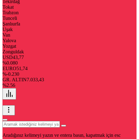
Tekirdağ
Tokat
Trabzon
Tunceli
Şanlıurfa
Uşak
Van
Yalova
Yozgat
Zonguldak
USD
43,77
%0.080
EURO
51,74
%-0.230
GR. ALTIN
7.033,43
%2.56
Aradığınız kelimeyi yazın ve entera basın, kapatmak için esc