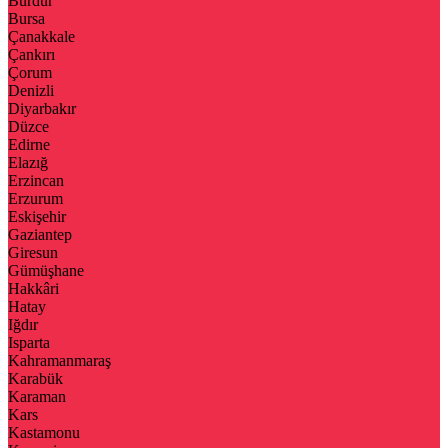
Burdur
Bursa
Çanakkale
Çankırı
Çorum
Denizli
Diyarbakır
Düzce
Edirne
Elazığ
Erzincan
Erzurum
Eskişehir
Gaziantep
Giresun
Gümüşhane
Hakkâri
Hatay
Iğdır
Isparta
Kahramanmaraş
Karabük
Karaman
Kars
Kastamonu