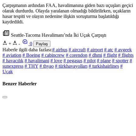
Çarpışmanın ardından FAA, havalimanına giden bazı uçuşları geçici
olarak durdurdu. Olayda yaralanan olmadığı bildirilirken, uçakların
hasar tespiti ve olayın nedenine ilişkin soruşturma başlatıldığı
kaydedildi.
Seattle-Tacoma Havalimanı’nda İki Uçak Çarpıştı
+
-
0
Paylaş
Haberle ilgili daha fazlası:
# airbus
# aircraft
# airport
# atc
# avgeek
# aviation
# Boeing
# cabincrew
# corendon
# dhmi
# flight
# flights
# havacılık
# havalimani
# love
# pegasus
# pilot
# plane
# spotter
#
sunexpress
# THY
# thyao
# türkhavayolları
# turkishairlines
#
Uçak
Benzer Haberler