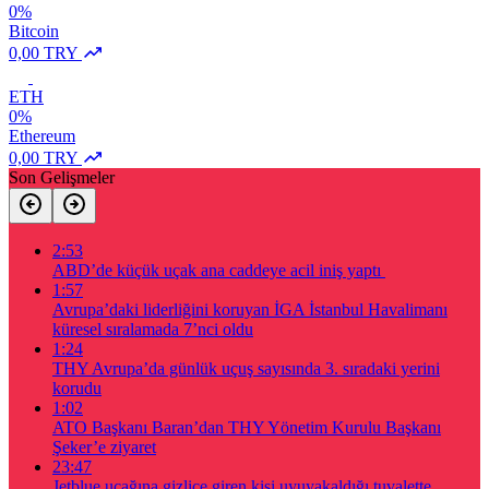
0%
Bitcoin
0,00 TRY
ETH
0%
Ethereum
0,00 TRY
Son Gelişmeler
2:53
ABD’de küçük uçak ana caddeye acil iniş yaptı
1:57
Avrupa’daki liderliğini koruyan İGA İstanbul Havalimanı
küresel sıralamada 7’nci oldu
1:24
THY Avrupa’da günlük uçuş sayısında 3. sıradaki yerini
korudu
1:02
ATO Başkanı Baran’dan THY Yönetim Kurulu Başkanı
Şeker’e ziyaret
23:47
Jetblue uçağına gizlice giren kişi uyuyakaldığı tuvalette