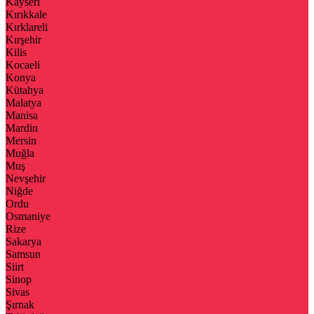
Kayseri
Kırıkkale
Kırklareli
Kırşehir
Kilis
Kocaeli
Konya
Kütahya
Malatya
Manisa
Mardin
Mersin
Muğla
Muş
Nevşehir
Niğde
Ordu
Osmaniye
Rize
Sakarya
Samsun
Siirt
Sinop
Sivas
Şırnak