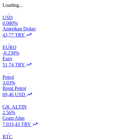
Loading...
USD
0.080%
Amerikan Doları
43,77 TRY
EURO
-0.230%
Euro
51,74 TRY
Petrol
3.03%
Brent Petrol
69,46 USD
GR. ALTIN
2.56%
Gram Altın
7.033,43 TRY
BTC