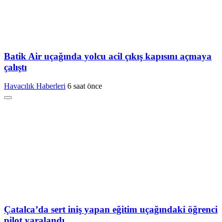
Batik Air uçağında yolcu acil çıkış kapısını açmaya
çalıştı
Havacılık Haberleri
6 saat önce
Çatalca’da sert iniş yapan eğitim uçağındaki öğrenci
pilot yaralandı