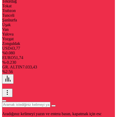
Tekirdağ
Tokat
Trabzon
Tunceli
Şanlıurfa
Uşak
Van
Yalova
Yozgat
Zonguldak
USD
43,77
%0.080
EURO
51,74
%-0.230
GR. ALTIN
7.033,43
%2.56
Aradığınız kelimeyi yazın ve entera basın, kapatmak için esc