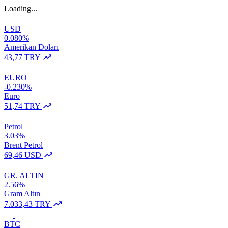
Loading...
USD
0.080%
Amerikan Doları
43,77 TRY
EURO
-0.230%
Euro
51,74 TRY
Petrol
3.03%
Brent Petrol
69,46 USD
GR. ALTIN
2.56%
Gram Altın
7.033,43 TRY
BTC