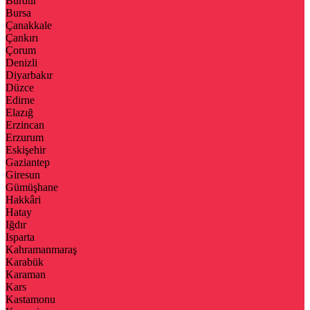
Burdur
Bursa
Çanakkale
Çankırı
Çorum
Denizli
Diyarbakır
Düzce
Edirne
Elazığ
Erzincan
Erzurum
Eskişehir
Gaziantep
Giresun
Gümüşhane
Hakkâri
Hatay
Iğdır
Isparta
Kahramanmaraş
Karabük
Karaman
Kars
Kastamonu