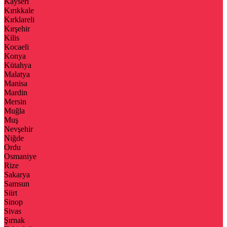
Kayseri
Kırıkkale
Kırklareli
Kırşehir
Kilis
Kocaeli
Konya
Kütahya
Malatya
Manisa
Mardin
Mersin
Muğla
Muş
Nevşehir
Niğde
Ordu
Osmaniye
Rize
Sakarya
Samsun
Siirt
Sinop
Sivas
Şırnak