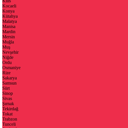
Kilis
Kocaeli
Konya
Kütahya
Malatya
Manisa
Mardin
Mersin
Muğla
Muş
Nevşehir
Niğde
Ordu
Osmaniye
Rize
Sakarya
Samsun
Siirt
Sinop
Sivas
Şırnak
Tekirdağ
Tokat
Trabzon
Tunceli