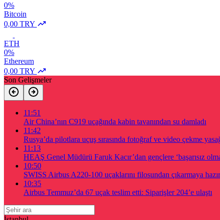
0%
Bitcoin
0,00 TRY
ETH
0%
Ethereum
0,00 TRY
Son Gelişmeler
11:51
Air China’nın C919 uçağında kabin tavanından su damladı
11:42
Rusya’da pilotlara uçuş sırasında fotoğraf ve video çekme yasağı
11:13
HEAŞ Genel Müdürü Faruk Kacır’dan gençlere ‘başarısız olma
10:50
SWISS Airbus A220-100 uçaklarını filosundan çıkarmaya hazır
10:35
Airbus Temmuz’da 67 uçak teslim etti: Siparişler 204’e ulaştı
İstanbul