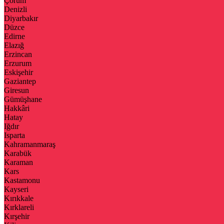
Çorum
Denizli
Diyarbakır
Düzce
Edirne
Elazığ
Erzincan
Erzurum
Eskişehir
Gaziantep
Giresun
Gümüşhane
Hakkâri
Hatay
Iğdır
Isparta
Kahramanmaraş
Karabük
Karaman
Kars
Kastamonu
Kayseri
Kırıkkale
Kırklareli
Kırşehir