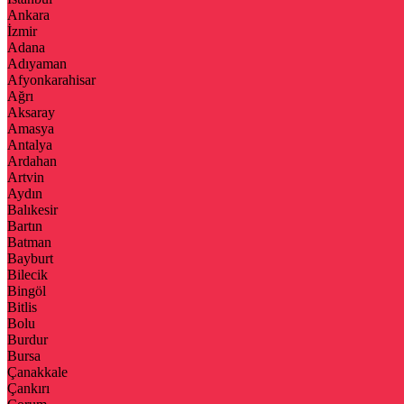
Ankara
İzmir
Adana
Adıyaman
Afyonkarahisar
Ağrı
Aksaray
Amasya
Antalya
Ardahan
Artvin
Aydın
Balıkesir
Bartın
Batman
Bayburt
Bilecik
Bingöl
Bitlis
Bolu
Burdur
Bursa
Çanakkale
Çankırı