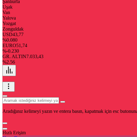
Şanlıurfa
Uşak
Van
Yalova
Yozgat
Zonguldak
USD
43,77
%0.080
EURO
51,74
%-0.230
GR. ALTIN
7.033,43
%2.56
Aradığınız kelimeyi yazın ve entera basın, kapatmak için esc butonuna
Hızlı Erişim