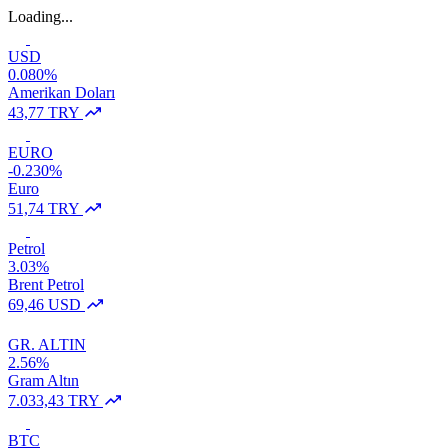
Loading...
USD
0.080%
Amerikan Doları
43,77 TRY
EURO
-0.230%
Euro
51,74 TRY
Petrol
3.03%
Brent Petrol
69,46 USD
GR. ALTIN
2.56%
Gram Altın
7.033,43 TRY
BTC