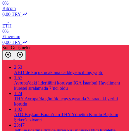
0%
Bitcoin
0,00 TRY
ETH
0%
Ethereum
0,00 TRY
Son Gelişmeler
2:53
ABD’de küçük uçak ana caddeye acil iniş yaptı
1:57
Avrupa’daki liderliğini koruyan İGA İstanbul Havalimanı
küresel sıralamada 7’nci oldu
1:24
THY Avrupa’da günlük uçuş sayısında 3. sıradaki yerini
korudu
1:02
ATO Başkanı Baran’dan THY Yönetim Kurulu Başkanı
Şeker’e ziyaret
23:47
Jetblue uçağına gizlice giren kişi uyuyakaldığı tuvalette