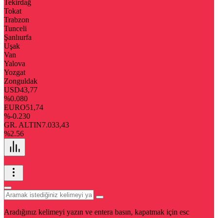
Tekirdağ
Tokat
Trabzon
Tunceli
Şanlıurfa
Uşak
Van
Yalova
Yozgat
Zonguldak
USD
43,77
%0.080
EURO
51,74
%-0.230
GR. ALTIN
7.033,43
%2.56
Aradığınız kelimeyi yazın ve entera basın, kapatmak için esc