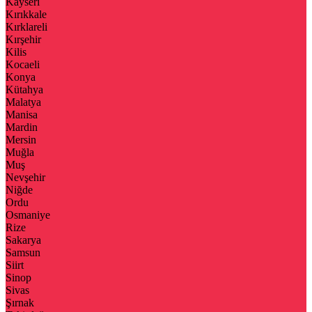
Kayseri
Kırıkkale
Kırklareli
Kırşehir
Kilis
Kocaeli
Konya
Kütahya
Malatya
Manisa
Mardin
Mersin
Muğla
Muş
Nevşehir
Niğde
Ordu
Osmaniye
Rize
Sakarya
Samsun
Siirt
Sinop
Sivas
Şırnak