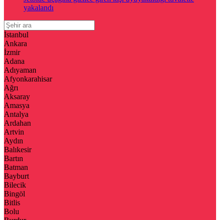
yakalandı
İstanbul
Ankara
İzmir
Adana
Adıyaman
Afyonkarahisar
Ağrı
Aksaray
Amasya
Antalya
Ardahan
Artvin
Aydın
Balıkesir
Bartın
Batman
Bayburt
Bilecik
Bingöl
Bitlis
Bolu