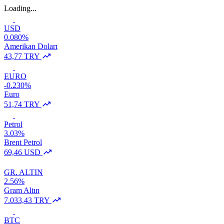
Loading...
USD
0.080%
Amerikan Doları
43,77 TRY
EURO
-0.230%
Euro
51,74 TRY
Petrol
3.03%
Brent Petrol
69,46 USD
GR. ALTIN
2.56%
Gram Altın
7.033,43 TRY
BTC