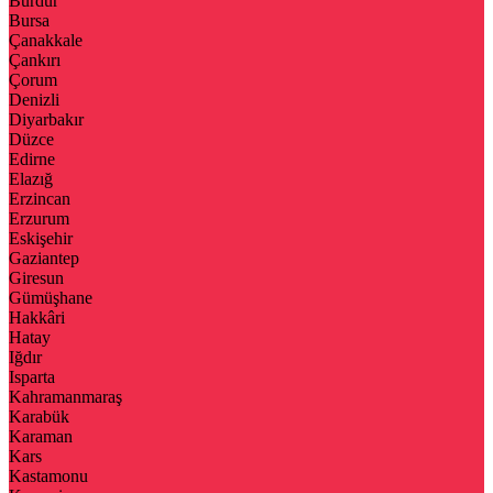
Burdur
Bursa
Çanakkale
Çankırı
Çorum
Denizli
Diyarbakır
Düzce
Edirne
Elazığ
Erzincan
Erzurum
Eskişehir
Gaziantep
Giresun
Gümüşhane
Hakkâri
Hatay
Iğdır
Isparta
Kahramanmaraş
Karabük
Karaman
Kars
Kastamonu