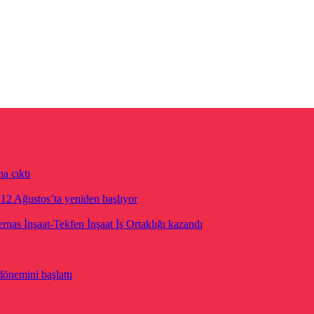
a çıktı
i 12 Ağustos’ta yeniden başlıyor
rnas İnşaat-Tekfen İnşaat İş Ortaklığı kazandı
dönemini başlattı