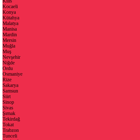
Kilis
Kocaeli
Konya
Kütahya
Malatya
Manisa
Mardin
Mersin
Muğla
Muş
Nevşehir
Niğde
Ordu
Osmaniye
Rize
Sakarya
Samsun
Siirt
Sinop
Sivas
Şırnak
Tekirdağ
Tokat
Trabzon
Tunceli