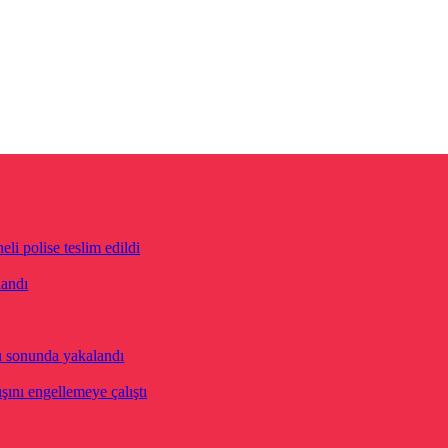
eli polise teslim edildi
landı
u sonunda yakalandı
ını engellemeye çalıştı