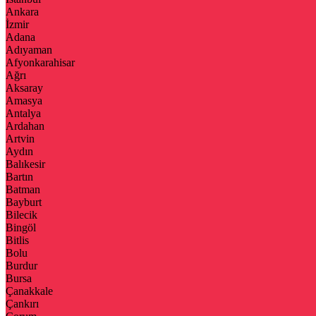
Ankara
İzmir
Adana
Adıyaman
Afyonkarahisar
Ağrı
Aksaray
Amasya
Antalya
Ardahan
Artvin
Aydın
Balıkesir
Bartın
Batman
Bayburt
Bilecik
Bingöl
Bitlis
Bolu
Burdur
Bursa
Çanakkale
Çankırı