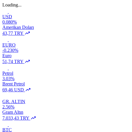
Loading...
USD
0.080%
Amerikan Doları
43,77 TRY
EURO
-0.230%
Euro
51,74 TRY
Petrol
3.03%
Brent Petrol
69,46 USD
GR. ALTIN
2.56%
Gram Altın
7.033,43 TRY
BTC