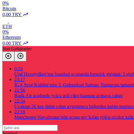
0%
Bitcoin
0,00 TRY
ETH
0%
Ethereum
0,00 TRY
Son Gelişmeler
0:33
Ural Havayolları’nın İstanbul uçuşunda hırsızlık girişimi: 3 şüph
23:17
İGA Spor Kulübü’nün 3. Geleneksel Satranç Turnuvası tamam
22:56
Batik Air uçağında yolcu acil çıkış kapısını açmaya çalıştı
22:34
Uçaktan 26 kez tütün çalan uyuşturucu bağımlısı kabin memur
22:16
Manchester Havalimanı’nda uçuşa geç kalan yolcu uçağın kalkış
İstanbul