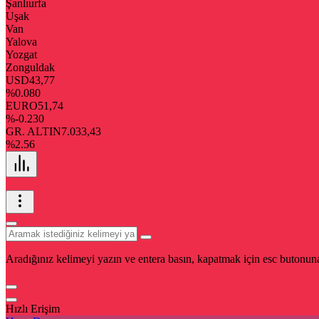
Şanlıurfa
Uşak
Van
Yalova
Yozgat
Zonguldak
USD
43,77
%0.080
EURO
51,74
%-0.230
GR. ALTIN
7.033,43
%2.56
Aradığınız kelimeyi yazın ve entera basın, kapatmak için esc butonuna
Hızlı Erişim