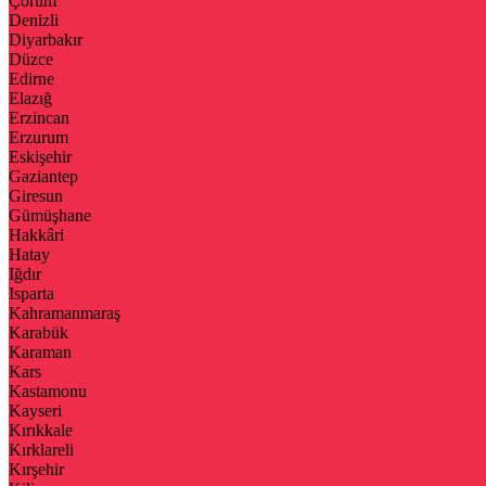
Çorum
Denizli
Diyarbakır
Düzce
Edirne
Elazığ
Erzincan
Erzurum
Eskişehir
Gaziantep
Giresun
Gümüşhane
Hakkâri
Hatay
Iğdır
Isparta
Kahramanmaraş
Karabük
Karaman
Kars
Kastamonu
Kayseri
Kırıkkale
Kırklareli
Kırşehir