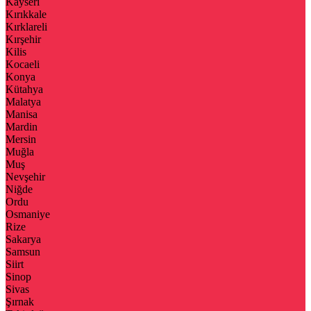
Kayseri
Kırıkkale
Kırklareli
Kırşehir
Kilis
Kocaeli
Konya
Kütahya
Malatya
Manisa
Mardin
Mersin
Muğla
Muş
Nevşehir
Niğde
Ordu
Osmaniye
Rize
Sakarya
Samsun
Siirt
Sinop
Sivas
Şırnak