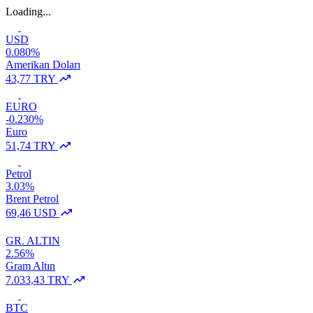
Loading...
USD
0.080%
Amerikan Doları
43,77 TRY
EURO
-0.230%
Euro
51,74 TRY
Petrol
3.03%
Brent Petrol
69,46 USD
GR. ALTIN
2.56%
Gram Altın
7.033,43 TRY
BTC