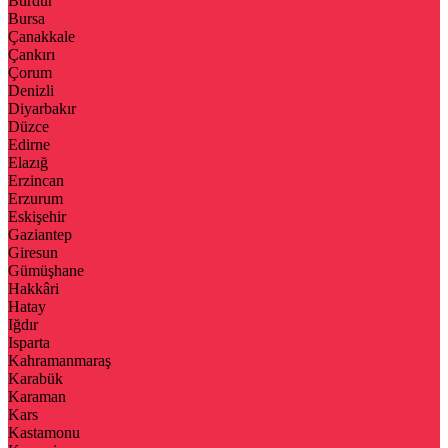
Burdur
Bursa
Çanakkale
Çankırı
Çorum
Denizli
Diyarbakır
Düzce
Edirne
Elazığ
Erzincan
Erzurum
Eskişehir
Gaziantep
Giresun
Gümüşhane
Hakkâri
Hatay
Iğdır
Isparta
Kahramanmaraş
Karabük
Karaman
Kars
Kastamonu