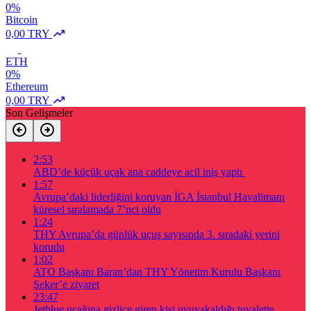
0%
Bitcoin
0,00 TRY
ETH
0%
Ethereum
0,00 TRY
Son Gelişmeler
2:53
ABD’de küçük uçak ana caddeye acil iniş yaptı
1:57
Avrupa’daki liderliğini koruyan İGA İstanbul Havalimanı
küresel sıralamada 7’nci oldu
1:24
THY Avrupa’da günlük uçuş sayısında 3. sıradaki yerini
korudu
1:02
ATO Başkanı Baran’dan THY Yönetim Kurulu Başkanı
Şeker’e ziyaret
23:47
Jetblue uçağına gizlice giren kişi uyuyakaldığı tuvalette