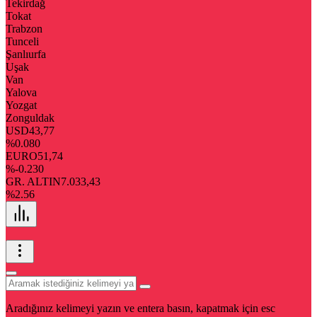
Tekirdağ
Tokat
Trabzon
Tunceli
Şanlıurfa
Uşak
Van
Yalova
Yozgat
Zonguldak
USD
43,77
%0.080
EURO
51,74
%-0.230
GR. ALTIN
7.033,43
%2.56
Aradığınız kelimeyi yazın ve entera basın, kapatmak için esc