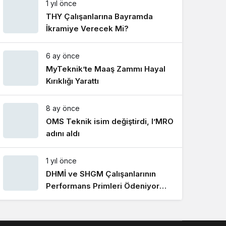
1 yıl önce
Gece Modu
Gece modunu seçin.
THY Çalışanlarına Bayramda
İkramiye Verecek Mi?
Sistem Modu
6 ay önce
Sistem modunu seçin.
MyTeknik’te Maaş Zammı Hayal
Kırıklığı Yarattı
8 ay önce
OMS Teknik isim değiştirdi, I’MRO
adını aldı
1 yıl önce
DHMİ ve SHGM Çalışanlarının
Performans Primleri Ödeniyor
Mu?