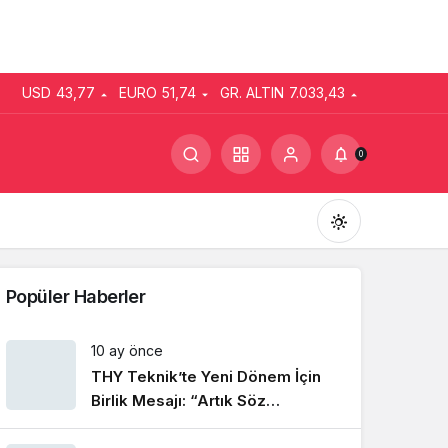
USD
43,77
EURO
51,74
GR. ALTIN
7.033,43
0
Popüler Haberler
10 ay önce
THY Teknik’te Yeni Dönem İçin
Gündüz Modu
Gündüz modunu seçin.
Birlik Mesajı: “Artık Söz
Emekçinin”