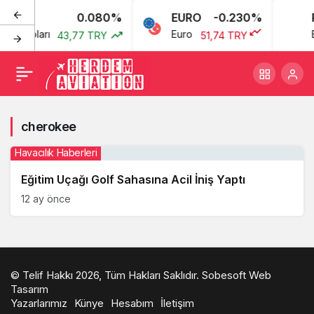
0.080%
EURO
-0.230%
P
kan Doları
Euro
B
43,77 TRY
51,74 TRY
cherokee
Havacılık Haberleri
Eğitim Uçağı Golf Sahasına Acil İniş Yaptı
12 ay önce
© Telif Hakkı 2026, Tüm Hakları Saklıdır.
Sobesoft Web
Tasarım
Yazarlarımız
Künye
Hesabım
İletişim