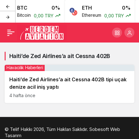
BTC
0%
ETH
0%
Bitcoin
Ethereum
0,00 TRY
0,00 TRY
Haiti’de Zed Airlines’a ait Cessna 402B
Havacılık Haberleri
Haiti’de Zed Airlines’a ait Cessna 402B tipi uçak
denize acil iniş yaptı
4 hafta önce
© Telif Hakkı 2026, Tüm Hakları Saklıdır.
Sobesoft Web
Tasarım