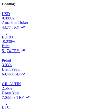
Loading...
USD
0.080%
Amerikan Doları
43,77 TRY
EURO
-0.230%
Euro
51,74 TRY
Petrol
3.03%
Brent Petrol
69,46 USD
GR. ALTIN
2.56%
Gram Altın
7.033,43 TRY
BTC