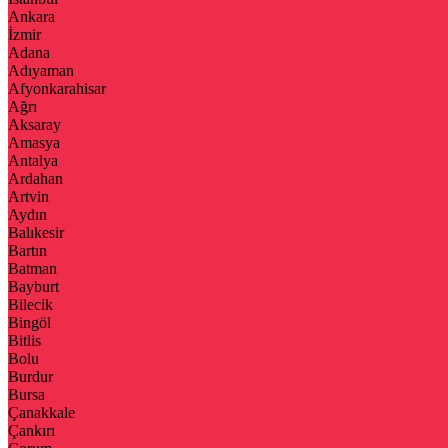
Ankara
İzmir
Adana
Adıyaman
Afyonkarahisar
Ağrı
Aksaray
Amasya
Antalya
Ardahan
Artvin
Aydın
Balıkesir
Bartın
Batman
Bayburt
Bilecik
Bingöl
Bitlis
Bolu
Burdur
Bursa
Çanakkale
Çankırı