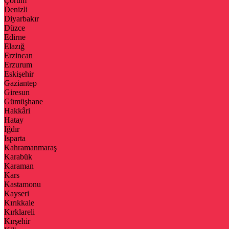
Çorum
Denizli
Diyarbakır
Düzce
Edirne
Elazığ
Erzincan
Erzurum
Eskişehir
Gaziantep
Giresun
Gümüşhane
Hakkâri
Hatay
Iğdır
Isparta
Kahramanmaraş
Karabük
Karaman
Kars
Kastamonu
Kayseri
Kırıkkale
Kırklareli
Kırşehir