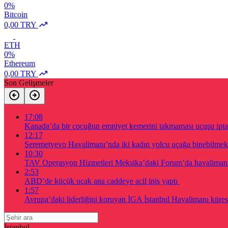
0%
Bitcoin
0,00 TRY
ETH
0%
Ethereum
0,00 TRY
Son Gelişmeler
17:08
Kanada’da bir çocuğun emniyet kemerini takmaması uçuşu iptal 
12:17
Şeremetyevo Havalimanı’nda iki kadın yolcu uçağa binebilmek 
10:30
TAV Operasyon Hizmetleri Meksika’daki Forum’da havalimanı a
2:53
ABD’de küçük uçak ana caddeye acil iniş yaptı
1:57
Avrupa’daki liderliğini koruyan İGA İstanbul Havalimanı küres
İstanbul