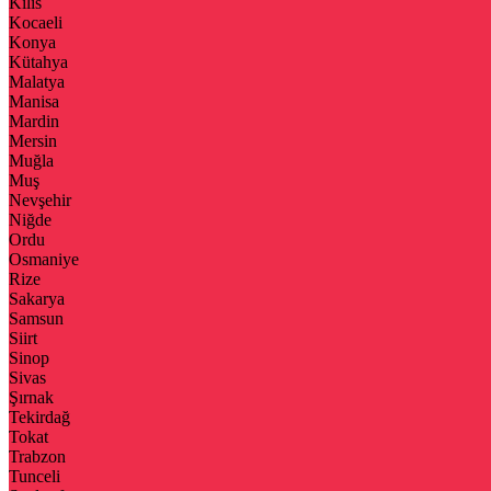
Kilis
Kocaeli
Konya
Kütahya
Malatya
Manisa
Mardin
Mersin
Muğla
Muş
Nevşehir
Niğde
Ordu
Osmaniye
Rize
Sakarya
Samsun
Siirt
Sinop
Sivas
Şırnak
Tekirdağ
Tokat
Trabzon
Tunceli