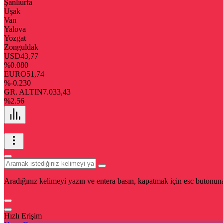
Şanlıurfa
Uşak
Van
Yalova
Yozgat
Zonguldak
USD
43,77
%0.080
EURO
51,74
%-0.230
GR. ALTIN
7.033,43
%2.56
Aradığınız kelimeyi yazın ve entera basın, kapatmak için esc butonuna
Hızlı Erişim