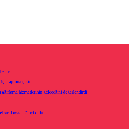
ettirdi
için aprona çıktı
ğırlama hizmetlerinin geleceğini değerlendirdi
el sıralamada 7’nci oldu