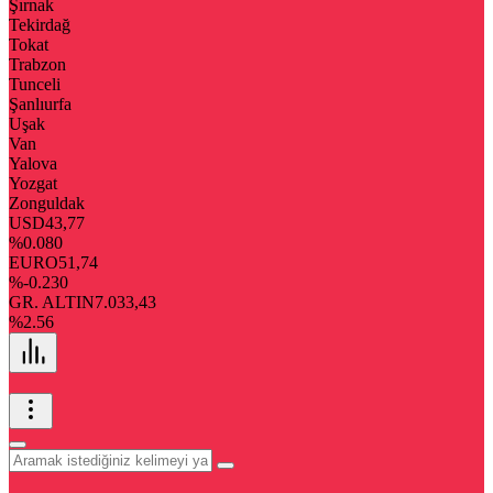
Şırnak
Tekirdağ
Tokat
Trabzon
Tunceli
Şanlıurfa
Uşak
Van
Yalova
Yozgat
Zonguldak
USD
43,77
%0.080
EURO
51,74
%-0.230
GR. ALTIN
7.033,43
%2.56