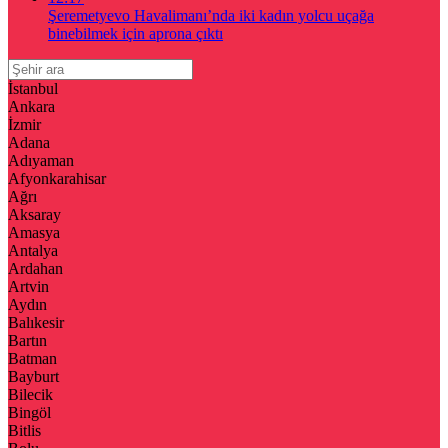
Şeremetyevo Havalimanı’nda iki kadın yolcu uçağa
binebilmek için aprona çıktı
İstanbul
Ankara
İzmir
Adana
Adıyaman
Afyonkarahisar
Ağrı
Aksaray
Amasya
Antalya
Ardahan
Artvin
Aydın
Balıkesir
Bartın
Batman
Bayburt
Bilecik
Bingöl
Bitlis