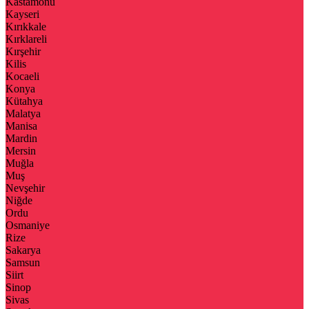
Kastamonu
Kayseri
Kırıkkale
Kırklareli
Kırşehir
Kilis
Kocaeli
Konya
Kütahya
Malatya
Manisa
Mardin
Mersin
Muğla
Muş
Nevşehir
Niğde
Ordu
Osmaniye
Rize
Sakarya
Samsun
Siirt
Sinop
Sivas