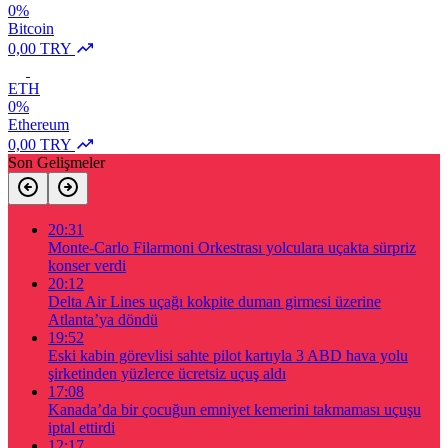
0%
Bitcoin
0,00 TRY
ETH
0%
Ethereum
0,00 TRY
Son Gelişmeler
20:31
Monte-Carlo Filarmoni Orkestrası yolculara uçakta sürpriz
konser verdi
20:12
Delta Air Lines uçağı kokpite duman girmesi üzerine
Atlanta’ya döndü
19:52
Eski kabin görevlisi sahte pilot kartıyla 3 ABD hava yolu
şirketinden yüzlerce ücretsiz uçuş aldı
17:08
Kanada’da bir çocuğun emniyet kemerini takmaması uçuşu
iptal ettirdi
12:17