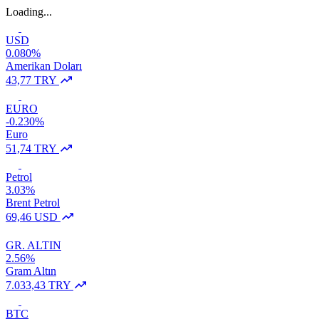
Loading...
USD
0.080%
Amerikan Doları
43,77 TRY
EURO
-0.230%
Euro
51,74 TRY
Petrol
3.03%
Brent Petrol
69,46 USD
GR. ALTIN
2.56%
Gram Altın
7.033,43 TRY
BTC