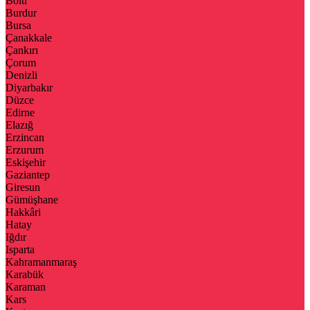
Bolu
Burdur
Bursa
Çanakkale
Çankırı
Çorum
Denizli
Diyarbakır
Düzce
Edirne
Elazığ
Erzincan
Erzurum
Eskişehir
Gaziantep
Giresun
Gümüşhane
Hakkâri
Hatay
Iğdır
Isparta
Kahramanmaraş
Karabük
Karaman
Kars