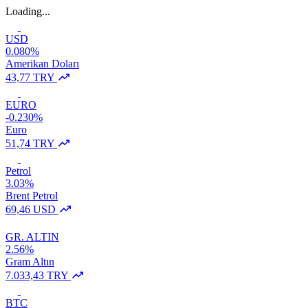
Loading...
USD
0.080%
Amerikan Doları
43,77 TRY
EURO
-0.230%
Euro
51,74 TRY
Petrol
3.03%
Brent Petrol
69,46 USD
GR. ALTIN
2.56%
Gram Altın
7.033,43 TRY
BTC