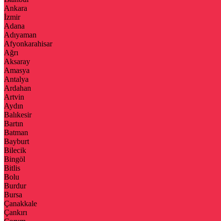
Ankara
İzmir
Adana
Adıyaman
Afyonkarahisar
Ağrı
Aksaray
Amasya
Antalya
Ardahan
Artvin
Aydın
Balıkesir
Bartın
Batman
Bayburt
Bilecik
Bingöl
Bitlis
Bolu
Burdur
Bursa
Çanakkale
Çankırı