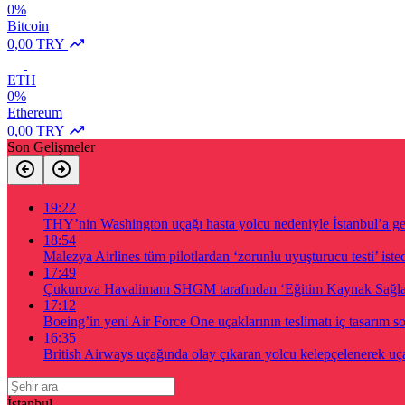
0%
Bitcoin
0,00 TRY
ETH
0%
Ethereum
0,00 TRY
Son Gelişmeler
19:22
THY’nin Washington uçağı hasta yolcu nedeniyle İstanbul’a g
18:54
Malezya Airlines tüm pilotlardan ‘zorunlu uyuşturucu testi’ iste
17:49
Çukurova Havalimanı SHGM tarafından ‘Eğitim Kaynak Sağlayıc
17:12
Boeing’in yeni Air Force One uçaklarının teslimatı iç tasarım s
16:35
British Airways uçağında olay çıkaran yolcu kelepçelenerek uça
İstanbul