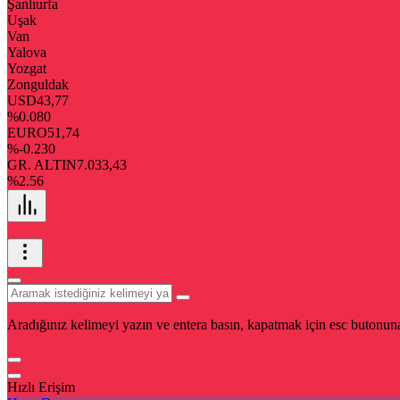
Şanlıurfa
Uşak
Van
Yalova
Yozgat
Zonguldak
USD
43,77
%0.080
EURO
51,74
%-0.230
GR. ALTIN
7.033,43
%2.56
Aradığınız kelimeyi yazın ve entera basın, kapatmak için esc butonuna
Hızlı Erişim