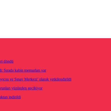
eri döndü
di: Sırada kabin memurları var
ısı ve Sınav Merkezi’ olarak yetkilendirildi
orunları yüzünden gecikiyor
ktan indirildi