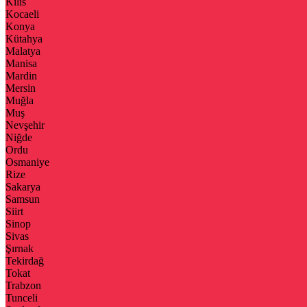
Kilis
Kocaeli
Konya
Kütahya
Malatya
Manisa
Mardin
Mersin
Muğla
Muş
Nevşehir
Niğde
Ordu
Osmaniye
Rize
Sakarya
Samsun
Siirt
Sinop
Sivas
Şırnak
Tekirdağ
Tokat
Trabzon
Tunceli