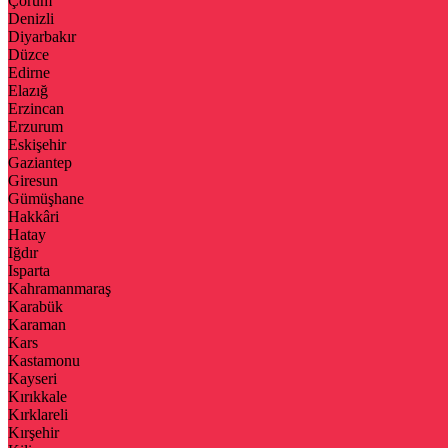
Çorum
Denizli
Diyarbakır
Düzce
Edirne
Elazığ
Erzincan
Erzurum
Eskişehir
Gaziantep
Giresun
Gümüşhane
Hakkâri
Hatay
Iğdır
Isparta
Kahramanmaraş
Karabük
Karaman
Kars
Kastamonu
Kayseri
Kırıkkale
Kırklareli
Kırşehir