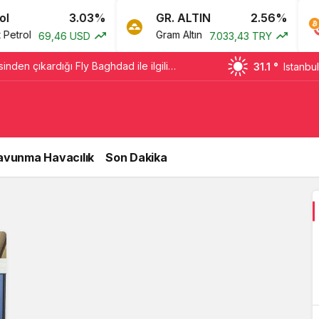
3.03%
GR. ALTIN
2.56%
trol
Gram Altın
69,46 USD
7.033,43 TRY
sinden çıkardığı Fly Baghdad ile ilgili
31.1 °
Istanbul
avunma Havacılık
Son Dakika