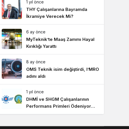
1 yıl önce
Gece Modu
Gece modunu seçin.
THY Çalışanlarına Bayramda
İkramiye Verecek Mi?
Sistem Modu
6 ay önce
Sistem modunu seçin.
MyTeknik’te Maaş Zammı Hayal
Kırıklığı Yarattı
8 ay önce
OMS Teknik isim değiştirdi, I’MRO
adını aldı
1 yıl önce
DHMİ ve SHGM Çalışanlarının
Performans Primleri Ödeniyor
Mu?