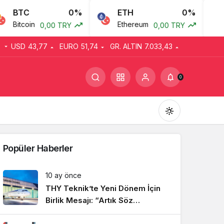
BTC
0%
ETH
0%
Bitcoin
Ethereum
A
0,00 TRY
0,00 TRY
USD
43,77
EURO
51,74
GR. ALTIN
7.033,43
0
Popüler Haberler
10 ay önce
THY Teknik’te Yeni Dönem İçin
Gündüz Modu
Gündüz modunu seçin.
Birlik Mesajı: “Artık Söz
Emekçinin”