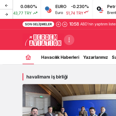
0.080%
EURO
-0.230%
Petrol
arı
Euro
Brent Pe
43,77 TRY
51,74 TRY
10:58
ABD’nin yaptırım liste
SON GELIŞMELER
detaylar ortaya çıktı
Havacılık Haberleri
Yazarlarımız
S
havalimanı iş birliği