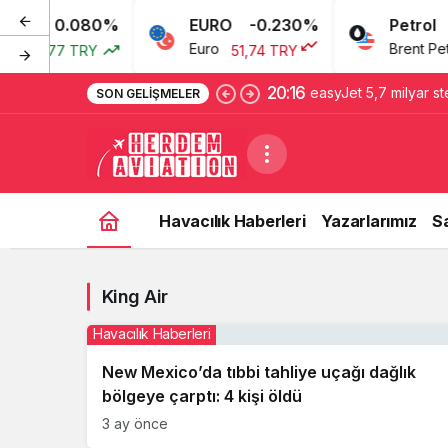
0.080%
EURO
-0.230%
Petrol
Euro
Brent Petro
43,77 TRY
51,74 TRY
20:16
easyJet 5,7 milyar st
SON GELIŞMELER
tarafından satın alın
Havacılık Haberleri
Yazarlarımız
S
King Air
Havacılık Haberleri
New Mexico’da tıbbi tahliye uçağı dağlık
bölgeye çarptı: 4 kişi öldü
3 ay önce