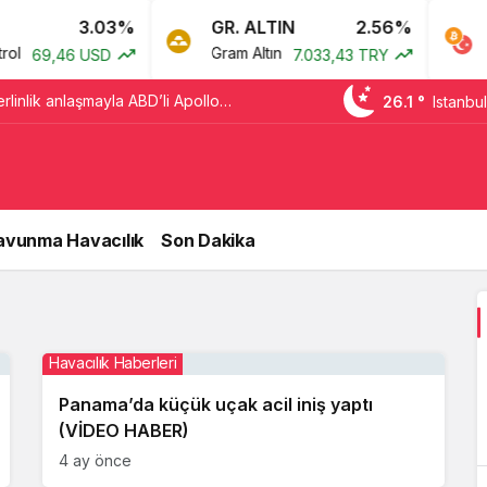
3.03%
GR. ALTIN
2.56%
B
l
Gram Altın
Bi
69,46 USD
7.033,43 TRY
erlinlik anlaşmayla ABD’li Apollo
26.1 °
Istanbul
acak
avunma Havacılık
Son Dakika
Havacılık Haberleri
Panama’da küçük uçak acil iniş yaptı
(VİDEO HABER)
4 ay önce