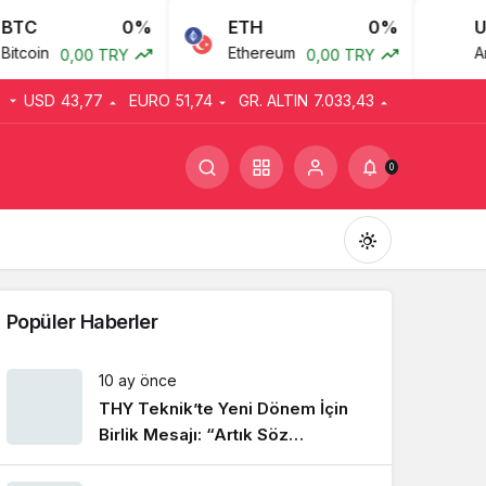
TC
0%
ETH
0%
US
tcoin
Ethereum
Amer
0,00 TRY
0,00 TRY
USD
43,77
EURO
51,74
GR. ALTIN
7.033,43
0
Popüler Haberler
10 ay önce
THY Teknik’te Yeni Dönem İçin
Gündüz Modu
Gündüz modunu seçin.
Birlik Mesajı: “Artık Söz
Emekçinin”