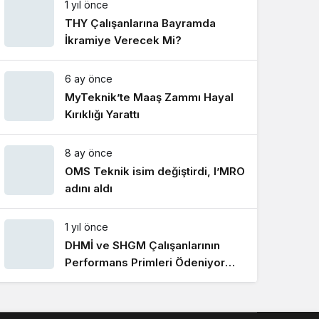
1 yıl önce
Gece Modu
Gece modunu seçin.
THY Çalışanlarına Bayramda
İkramiye Verecek Mi?
Sistem Modu
6 ay önce
Sistem modunu seçin.
MyTeknik’te Maaş Zammı Hayal
Kırıklığı Yarattı
8 ay önce
OMS Teknik isim değiştirdi, I’MRO
adını aldı
1 yıl önce
DHMİ ve SHGM Çalışanlarının
Performans Primleri Ödeniyor
Mu?