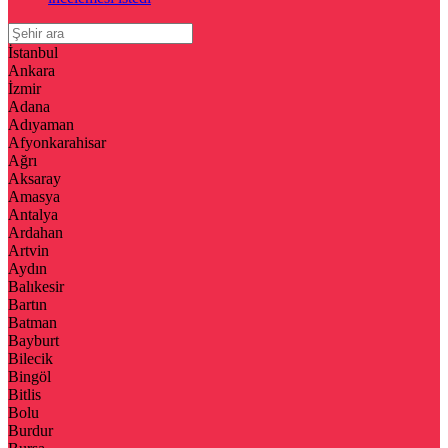
İstanbul
Ankara
İzmir
Adana
Adıyaman
Afyonkarahisar
Ağrı
Aksaray
Amasya
Antalya
Ardahan
Artvin
Aydın
Balıkesir
Bartın
Batman
Bayburt
Bilecik
Bingöl
Bitlis
Bolu
Burdur