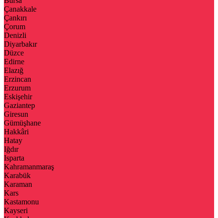
Bursa
Çanakkale
Çankırı
Çorum
Denizli
Diyarbakır
Düzce
Edirne
Elazığ
Erzincan
Erzurum
Eskişehir
Gaziantep
Giresun
Gümüşhane
Hakkâri
Hatay
Iğdır
Isparta
Kahramanmaraş
Karabük
Karaman
Kars
Kastamonu
Kayseri