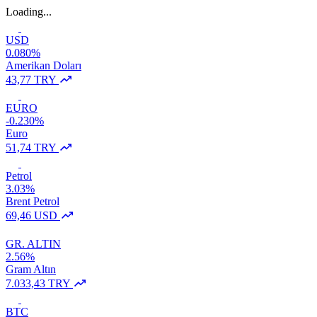
Loading...
USD
0.080%
Amerikan Doları
43,77 TRY
EURO
-0.230%
Euro
51,74 TRY
Petrol
3.03%
Brent Petrol
69,46 USD
GR. ALTIN
2.56%
Gram Altın
7.033,43 TRY
BTC