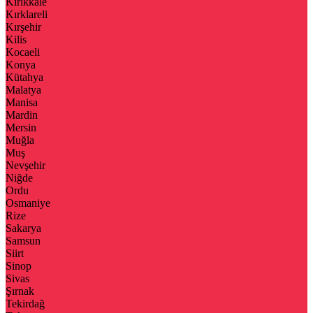
Kırıkkale
Kırklareli
Kırşehir
Kilis
Kocaeli
Konya
Kütahya
Malatya
Manisa
Mardin
Mersin
Muğla
Muş
Nevşehir
Niğde
Ordu
Osmaniye
Rize
Sakarya
Samsun
Siirt
Sinop
Sivas
Şırnak
Tekirdağ