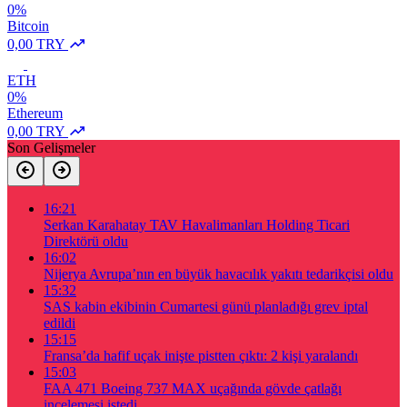
0%
Bitcoin
0,00 TRY
ETH
0%
Ethereum
0,00 TRY
Son Gelişmeler
16:21
Serkan Karahatay TAV Havalimanları Holding Ticari
Direktörü oldu
16:02
Nijerya Avrupa’nın en büyük havacılık yakıtı tedarikçisi oldu
15:32
SAS kabin ekibinin Cumartesi günü planladığı grev iptal
edildi
15:15
Fransa’da hafif uçak inişte pistten çıktı: 2 kişi yaralandı
15:03
FAA 471 Boeing 737 MAX uçağında gövde çatlağı
incelemesi istedi