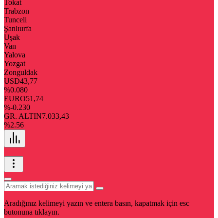
Tokat
Trabzon
Tunceli
Şanlıurfa
Uşak
Van
Yalova
Yozgat
Zonguldak
USD
43,77
%0.080
EURO
51,74
%-0.230
GR. ALTIN
7.033,43
%2.56
Aradığınız kelimeyi yazın ve entera basın, kapatmak için esc
butonuna tıklayın.