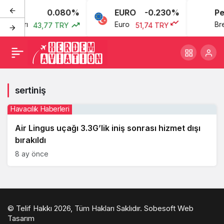
0.080%
EURO
-0.230%
Pet
n Doları
Euro
Bre
43,77 TRY
51,74 TRY
sertiniş
Havacılık Haberleri
Air Lingus uçağı 3.3G’lik iniş sonrası hizmet dışı
bırakıldı
8 ay önce
© Telif Hakkı 2026, Tüm Hakları Saklıdır.
Sobesoft Web
Tasarım