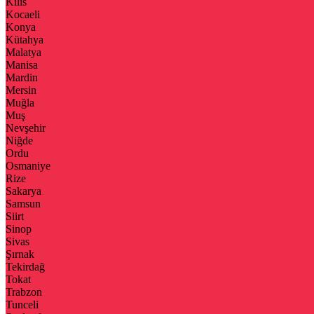
Kilis
Kocaeli
Konya
Kütahya
Malatya
Manisa
Mardin
Mersin
Muğla
Muş
Nevşehir
Niğde
Ordu
Osmaniye
Rize
Sakarya
Samsun
Siirt
Sinop
Sivas
Şırnak
Tekirdağ
Tokat
Trabzon
Tunceli