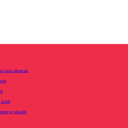
n satın alınacak
andı
dı
 kaldı
etreye ulaşıldı