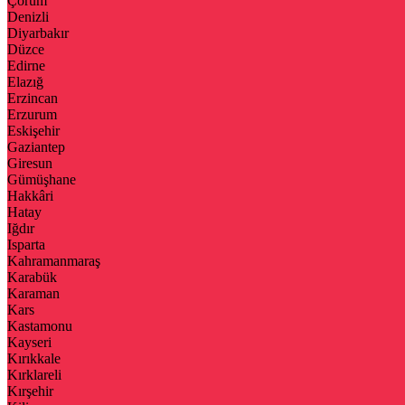
Çorum
Denizli
Diyarbakır
Düzce
Edirne
Elazığ
Erzincan
Erzurum
Eskişehir
Gaziantep
Giresun
Gümüşhane
Hakkâri
Hatay
Iğdır
Isparta
Kahramanmaraş
Karabük
Karaman
Kars
Kastamonu
Kayseri
Kırıkkale
Kırklareli
Kırşehir