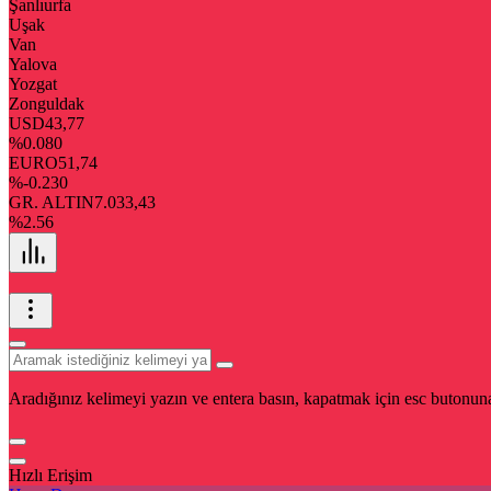
Şanlıurfa
Uşak
Van
Yalova
Yozgat
Zonguldak
USD
43,77
%0.080
EURO
51,74
%-0.230
GR. ALTIN
7.033,43
%2.56
Aradığınız kelimeyi yazın ve entera basın, kapatmak için esc butonuna
Hızlı Erişim