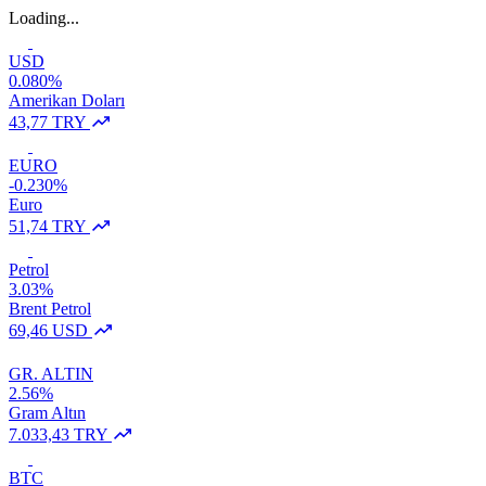
Loading...
USD
0.080%
Amerikan Doları
43,77 TRY
EURO
-0.230%
Euro
51,74 TRY
Petrol
3.03%
Brent Petrol
69,46 USD
GR. ALTIN
2.56%
Gram Altın
7.033,43 TRY
BTC