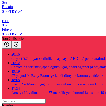
0%
Bitcoin
0,00 TRY
ETH
0%
Ethereum
0,00 TRY
Son Gelişmeler
20:16
easyJet 5,7 milyar sterlinlik anlaşmayla ABD’li Apollo tarafında
20:12
Çatalca’da sert iniş yapan eğitim uçağındaki öğrenci pilot yaral
19:19
97 yaşındaki Betty Bromage kendi dünya rekorunu yeniden kır
18:05
Royal Air Maroc uçağı burun iniş takımı arızası nedeniyle pistte
17:54
Antalya Havalimanı’nın 77 metrelik yeni kontrol kulesinde 46 m
İstanbul