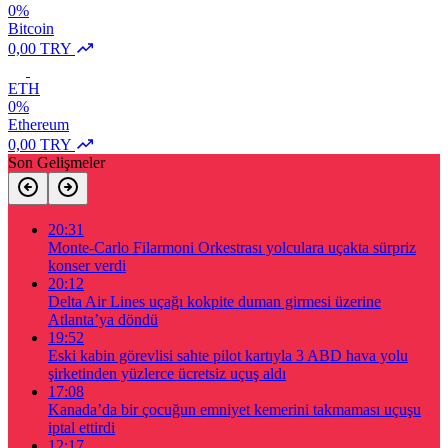
0%
Bitcoin
0,00 TRY
ETH
0%
Ethereum
0,00 TRY
Son Gelişmeler
20:31
Monte-Carlo Filarmoni Orkestrası yolculara uçakta sürpriz
konser verdi
20:12
Delta Air Lines uçağı kokpite duman girmesi üzerine
Atlanta’ya döndü
19:52
Eski kabin görevlisi sahte pilot kartıyla 3 ABD hava yolu
şirketinden yüzlerce ücretsiz uçuş aldı
17:08
Kanada’da bir çocuğun emniyet kemerini takmaması uçuşu
iptal ettirdi
12:17