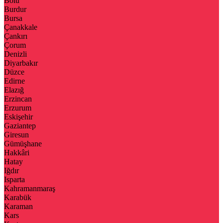
Bolu
Burdur
Bursa
Çanakkale
Çankırı
Çorum
Denizli
Diyarbakır
Düzce
Edirne
Elazığ
Erzincan
Erzurum
Eskişehir
Gaziantep
Giresun
Gümüşhane
Hakkâri
Hatay
Iğdır
Isparta
Kahramanmaraş
Karabük
Karaman
Kars