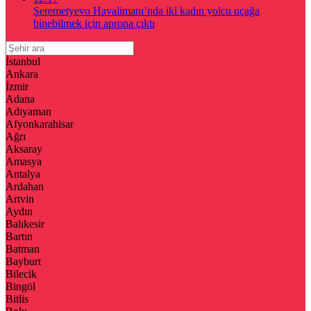
Şeremetyevo Havalimanı’nda iki kadın yolcu uçağa
binebilmek için aprona çıktı
İstanbul
Ankara
İzmir
Adana
Adıyaman
Afyonkarahisar
Ağrı
Aksaray
Amasya
Antalya
Ardahan
Artvin
Aydın
Balıkesir
Bartın
Batman
Bayburt
Bilecik
Bingöl
Bitlis