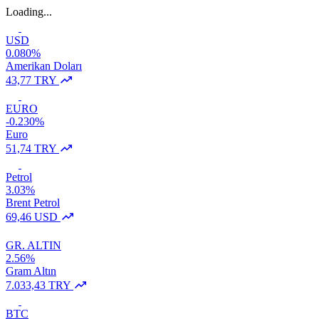
Loading...
USD
0.080%
Amerikan Doları
43,77 TRY
EURO
-0.230%
Euro
51,74 TRY
Petrol
3.03%
Brent Petrol
69,46 USD
GR. ALTIN
2.56%
Gram Altın
7.033,43 TRY
BTC