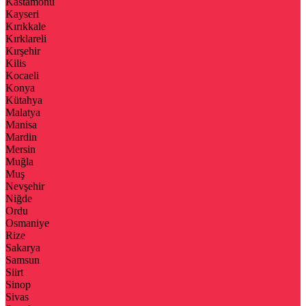
Kastamonu
Kayseri
Kırıkkale
Kırklareli
Kırşehir
Kilis
Kocaeli
Konya
Kütahya
Malatya
Manisa
Mardin
Mersin
Muğla
Muş
Nevşehir
Niğde
Ordu
Osmaniye
Rize
Sakarya
Samsun
Siirt
Sinop
Sivas