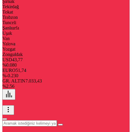
Şırnak
Tekirdağ
Tokat
Trabzon
Tunceli
Şanlıurfa
Uşak
Van
Yalova
Yozgat
Zonguldak
USD
43,77
%0.080
EURO
51,74
%-0.230
GR. ALTIN
7.033,43
%2.56