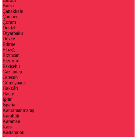
Burdur
Bursa
Çanakkale
Çankırı
Çorum
Denizli
Diyarbakır
Düzce
Edirne
Elazığ
Erzincan
Erzurum
Eskişehir
Gaziantep
Giresun
Gümüşhane
Hakkâri
Hatay
Iğdır
Isparta
Kahramanmaraş
Karabük
Karaman
Kars
Kastamonu