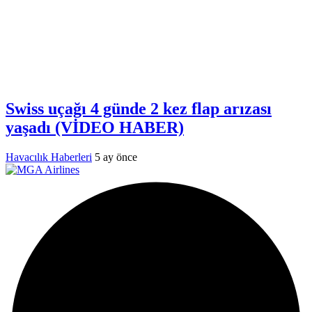
Swiss uçağı 4 günde 2 kez flap arızası
yaşadı (VİDEO HABER)
Havacılık Haberleri
5 ay önce