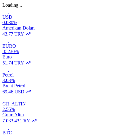
Loading...
USD
0.080%
Amerikan Doları
43,77 TRY
EURO
-0.230%
Euro
51,74 TRY
Petrol
3.03%
Brent Petrol
69,46 USD
GR. ALTIN
2.56%
Gram Altın
7.033,43 TRY
BTC