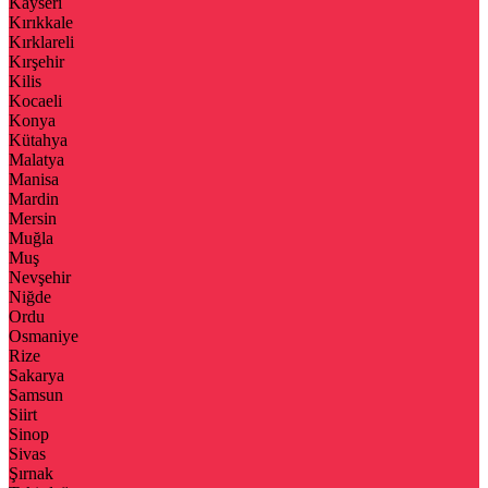
Kayseri
Kırıkkale
Kırklareli
Kırşehir
Kilis
Kocaeli
Konya
Kütahya
Malatya
Manisa
Mardin
Mersin
Muğla
Muş
Nevşehir
Niğde
Ordu
Osmaniye
Rize
Sakarya
Samsun
Siirt
Sinop
Sivas
Şırnak