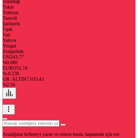
Tekirdağ
Tokat
Trabzon
Tunceli
Şanlıurfa
Uşak
Van
Yalova
Yozgat
Zonguldak
USD
43,77
%0.080
EURO
51,74
%-0.230
GR. ALTIN
7.033,43
%2.56
Aradığınız kelimeyi yazın ve entera basın, kapatmak için esc