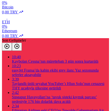
0%
Bitcoin
0,00 TRY
ETH
0%
Ethereum
0,00 TRY
Son Gelişmeler
10:40
Kaybolan Cessna’nın mürettebatı 3 gün sonra kurtarıldı
10:23
easyJet Fransa’da kabin ekibi grev ilanı: Yaz sezonunda
seferler aksayabilir
3:39
Taylandlı ünlü seyahat YouTuber’ı Hlun Solo’nun cenazesi
THY uçağıyla ülkesine getirildi
2:42
Singapur Havayolları’na ‘tavuk şişteki kıymık parçası’
nedeniyle 176 bin dolarlık dava açıldı
2:34
Ethiopian Airlines eski CEO’su Tewolde Gebremariam Air