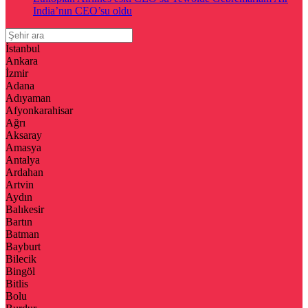
India’nın CEO’su oldu
İstanbul
Ankara
İzmir
Adana
Adıyaman
Afyonkarahisar
Ağrı
Aksaray
Amasya
Antalya
Ardahan
Artvin
Aydın
Balıkesir
Bartın
Batman
Bayburt
Bilecik
Bingöl
Bitlis
Bolu