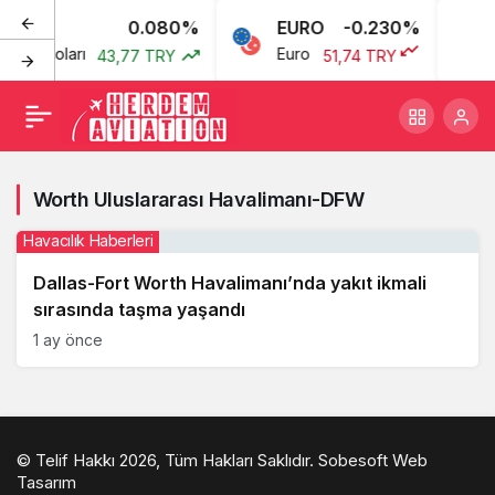
D
0.080%
EURO
-0.230%
ikan Doları
Euro
43,77 TRY
51,74 TRY
Worth Uluslararası Havalimanı-DFW
Havacılık Haberleri
Dallas-Fort Worth Havalimanı’nda yakıt ikmali
sırasında taşma yaşandı
1 ay önce
© Telif Hakkı 2026, Tüm Hakları Saklıdır.
Sobesoft Web
Tasarım