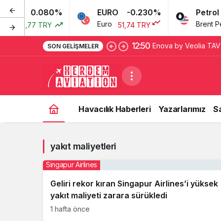
0.080%
EURO
-0.230%
Petrol
ı
Euro
Brent Petr
43,77 TRY
51,74 TRY
12:50
Enova by Veolia TAV H
SON GELIŞMELER
Performans Sözleşmel
Havacılık Haberleri
Yazarlarımız
S
yakıt maliyetleri
Singapur Airlines
Geliri rekor kıran Singapur Airlines’i yüksek
yakıt maliyeti zarara sürükledi
1 hafta önce