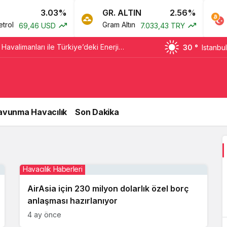
3.03%
GR. ALTIN
2.56%
ol
Gram Altın
B
69,46 USD
7.033,43 TRY
avalimanları ile Türkiye’deki Enerji
30 °
Istanbul
erine imza attı
avunma Havacılık
Son Dakika
Havacılık Haberleri
AirAsia için 230 milyon dolarlık özel borç
anlaşması hazırlanıyor
4 ay önce