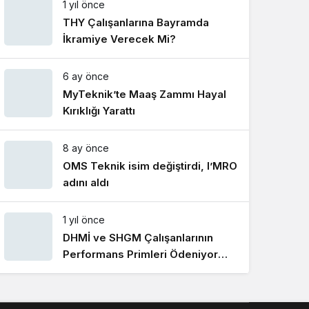
1 yıl önce
Gece Modu
Gece modunu seçin.
THY Çalışanlarına Bayramda
İkramiye Verecek Mi?
Sistem Modu
6 ay önce
Sistem modunu seçin.
MyTeknik’te Maaş Zammı Hayal
Kırıklığı Yarattı
8 ay önce
OMS Teknik isim değiştirdi, I’MRO
adını aldı
1 yıl önce
DHMİ ve SHGM Çalışanlarının
Performans Primleri Ödeniyor
Mu?