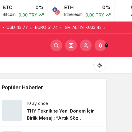
BTC
0%
ETH
0%
U
itcoin
Ethereum
Ame
0,00 TRY
0,00 TRY
USD
43,77
EURO
51,74
GR. ALTIN
7.033,43
0
Popüler Haberler
10 ay önce
THY Teknik’te Yeni Dönem İçin
Gündüz Modu
Gündüz modunu seçin.
Birlik Mesajı: “Artık Söz
Emekçinin”