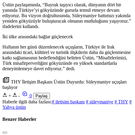
Üstün paylaşımında, “Bayrak taşıyıcı olarak, dünyanın dört bir
yanında Türkiye’yi gökyüzünde gururla temsil etmeye devam
ediyoruz. Bu vizyon doğrultusunda, Süleymaniye hattımızı yakında
yeniden gökyüzüyle buluşturacak olmanın mutluluğunu yaşıyoruz.”
ifadelerini kullandı.
İki ülke arasındaki bağlar güçlenecek
Haftanın her günü düzenlenecek uçuşların, Türkiye ile Irak
arasındaki ticari, kültürel ve turistik ilişkilerin daha da güçlenmesine
katkı sağlamasının hedeflendiğini belirten Üstün, “Misafirlerimizi,
Türk misafirperverliğini gökyüzünde en yüksek standartlarla
deneyimlemeye davet ediyoruz.” dedi.
THY İletişim Başkanı Üstün Duyurdu: Süleymaniye uçuşları
başlıyor
+
-
0
Paylaş
Haberle ilgili daha fazlası:
# iletişim başkanı
# süleymaniye
# THY
#
Yahya üstün
Benzer Haberler