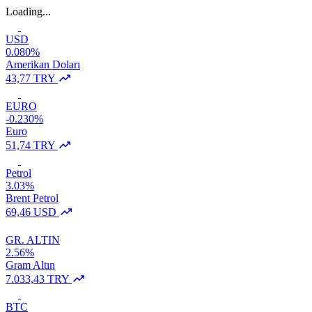
Loading...
USD
0.080%
Amerikan Doları
43,77 TRY
EURO
-0.230%
Euro
51,74 TRY
Petrol
3.03%
Brent Petrol
69,46 USD
GR. ALTIN
2.56%
Gram Altın
7.033,43 TRY
BTC