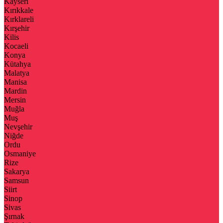
Kayseri
Kırıkkale
Kırklareli
Kırşehir
Kilis
Kocaeli
Konya
Kütahya
Malatya
Manisa
Mardin
Mersin
Muğla
Muş
Nevşehir
Niğde
Ordu
Osmaniye
Rize
Sakarya
Samsun
Siirt
Sinop
Sivas
Şırnak