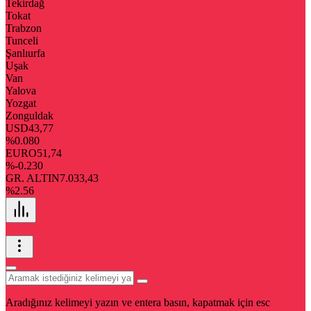
Tekirdağ
Tokat
Trabzon
Tunceli
Şanlıurfa
Uşak
Van
Yalova
Yozgat
Zonguldak
USD
43,77
%0.080
EURO
51,74
%-0.230
GR. ALTIN
7.033,43
%2.56
Aradığınız kelimeyi yazın ve entera basın, kapatmak için esc