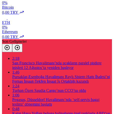
0%
Bitcoin
0,00 TRY
ETH
0%
Ethereum
0,00 TRY
Son Gelişmeler
2:18
San Francisco Havalimanı’nda uçakların paralel pistlere
inişleri 12 Ağustos’ta yeniden başlıyor
1:46
Pursaklar-Esenboğa Havalimanı Raylı Sistem Hattı İhalesi’ni
Fernas İnşaat-Tekfen İnşaat İş Ortaklığı kazandı
1:24
Turhan Özen Saudia Cargo’nun CCO’su oldu
1:06
Pegasus, Düsseldorf Havalimanı’nda ‘self-servis bagaj
teslimi’ dönemini başlattı
0:48
Katar Hava Yolları beluga balinalarını özel tanklarla ABD’ye