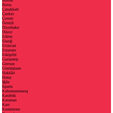
Burdur
Bursa
Çanakkale
Çankırı
Çorum
Denizli
Diyarbakır
Düzce
Edirne
Elazığ
Erzincan
Erzurum
Eskişehir
Gaziantep
Giresun
Gümüşhane
Hakkâri
Hatay
Iğdır
Isparta
Kahramanmaraş
Karabük
Karaman
Kars
Kastamonu