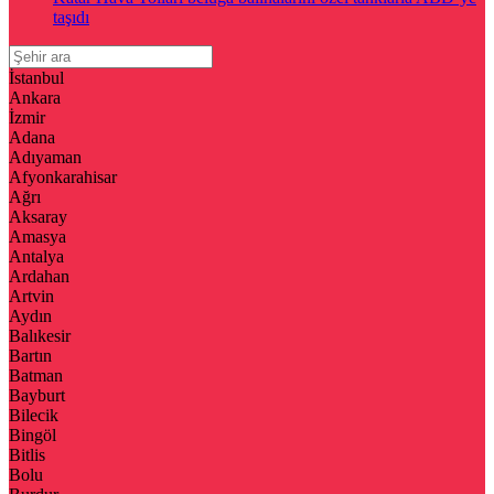
taşıdı
İstanbul
Ankara
İzmir
Adana
Adıyaman
Afyonkarahisar
Ağrı
Aksaray
Amasya
Antalya
Ardahan
Artvin
Aydın
Balıkesir
Bartın
Batman
Bayburt
Bilecik
Bingöl
Bitlis
Bolu