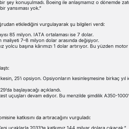
çbir şey konuşulmadı. Boeing ile anlaşmamız o dönemde za
 bir yansıması yok.”
ğrudan etkilediğini vurgulayarak şu bilgileri verdi:
yısı 85 milyon. IATA ortalaması ise 7 dolar.
 maliyeti 7–8 milyon dolar arasında değişiyor.
ız yolcu başına kârımızı 1 dolar artırıyor. Bu yüzden motor
aştı:
i kesin, 25’i opsiyon. Opsiyonların kesinleşmesine birkaç yıl 
029’da başlayacağı açıklandı.
 test uçuşları devam ediyor. Bu menzilde şimdilik A350-1000’
isine katkısını da artıracağını vurguladı:
eni uçaklarla 2033’te katkımız 144 milyar dolara çıkacak.”