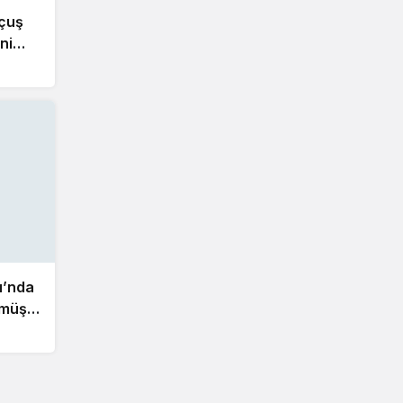
çuş
ni
ı’nda
ümüş