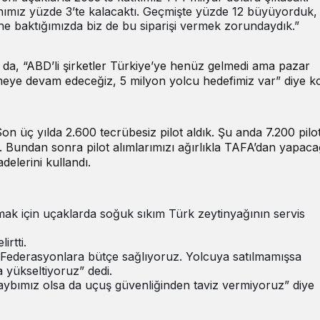
nımız yüzde 3’te kalacaktı. Geçmişte yüzde 12 büyüyorduk,
rine baktığımızda biz de bu siparişi vermek zorundaydık.”
 da, “ABD’li şirketler Türkiye’ye henüz gelmedi ama pazar
meye devam edeceğiz, 5 milyon yolcu hedefimiz var” diye k
on üç yılda 2.600 tecrübesiz pilot aldık. Şu anda 7.200 pil
. Bundan sonra pilot alımlarımızı ağırlıkla TAFA’dan yapaca
delerini kullandı.
tmak için uçaklarda soğuk sıkım Türk zeytinyağının servis
irtti.
 “Federasyonlara bütçe sağlıyoruz. Yolcuya satılmamışsa
 yükseltiyoruz” dedi.
aybımız olsa da uçuş güvenliğinden taviz vermiyoruz” diye