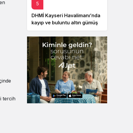
ten
5
DHMİ Kayseri Havalimanı’nda
kayıp ve buluntu altın gümüş
ve değerli taşları satışa
çıkaracak
içinde
i tercih