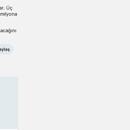
ar. Üç
 milyona
nacağını
aylaş