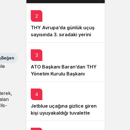
küresel sıralamada 7’nci oldu
2
THY Avrupa’da günlük uçuş
sayısında 3. sıradaki yerini
korudu
3
Beğen
ile
ATO Başkanı Baran’dan THY
Yönetim Kurulu Başkanı
Şeker’e ziyaret
terek,
4
kalan
ls-
Jetblue uçağına gizlice giren
kişi uyuyakaldığı tuvalette
yakalandı