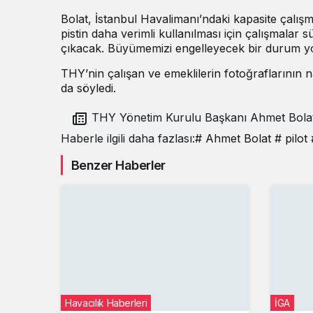
Bolat, İstanbul Havalimanı’ndaki kapasite çalış
pistin daha verimli kullanılması için çalışmalar
çıkacak. Büyümemizi engelleyecek bir durum yo
THY’nin çalışan ve emeklilerin fotoğraflarının n
da söyledi.
THY Yönetim Kurulu Başkanı Ahmet Bolat’tan
önemli açıklamalar
Haberle ilgili daha fazlası:
# Ahmet Bolat
# pilot
Benzer Haberler
Havacılık Haberleri
İGA