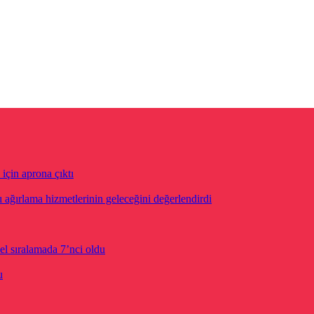
için aprona çıktı
ğırlama hizmetlerinin geleceğini değerlendirdi
el sıralamada 7’nci oldu
u