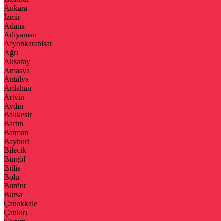
Ankara
İzmir
Adana
Adıyaman
Afyonkarahisar
Ağrı
Aksaray
Amasya
Antalya
Ardahan
Artvin
Aydın
Balıkesir
Bartın
Batman
Bayburt
Bilecik
Bingöl
Bitlis
Bolu
Burdur
Bursa
Çanakkale
Çankırı