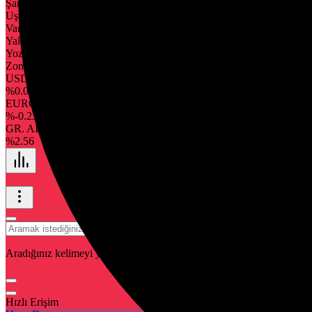
Şanlıurfa
Uşak
Van
Yalova
Yozgat
Zonguldak
USD
43,77
%0.080
EURO
51,74
%-0.230
GR. ALTIN
7.033,43
%2.56
Aradığınız kelimeyi yazın ve entera basın, kapatmak için esc butonuna
Hızlı Erişim