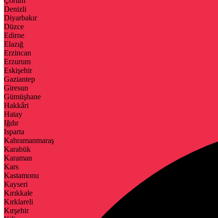
Çorum
Denizli
Diyarbakır
Düzce
Edirne
Elazığ
Erzincan
Erzurum
Eskişehir
Gaziantep
Giresun
Gümüşhane
Hakkâri
Hatay
Iğdır
Isparta
Kahramanmaraş
Karabük
Karaman
Kars
Kastamonu
Kayseri
Kırıkkale
Kırklareli
Kırşehir