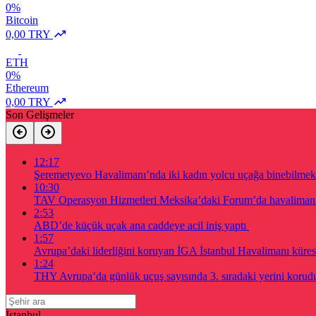
0%
Bitcoin
0,00 TRY
ETH
0%
Ethereum
0,00 TRY
Son Gelişmeler
12:17
Şeremetyevo Havalimanı’nda iki kadın yolcu uçağa binebilmek 
10:30
TAV Operasyon Hizmetleri Meksika’daki Forum’da havalimanı a
2:53
ABD’de küçük uçak ana caddeye acil iniş yaptı
1:57
Avrupa’daki liderliğini koruyan İGA İstanbul Havalimanı küres
1:24
THY Avrupa’da günlük uçuş sayısında 3. sıradaki yerini korud
İstanbul