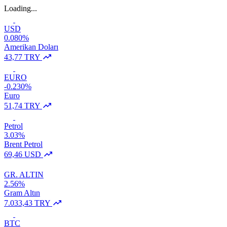
Loading...
USD
0.080%
Amerikan Doları
43,77 TRY
EURO
-0.230%
Euro
51,74 TRY
Petrol
3.03%
Brent Petrol
69,46 USD
GR. ALTIN
2.56%
Gram Altın
7.033,43 TRY
BTC