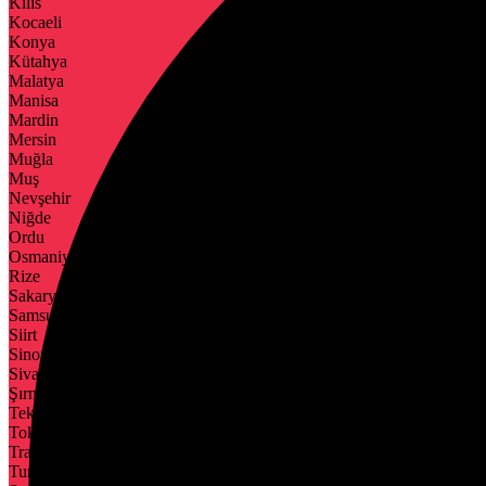
Kilis
Kocaeli
Konya
Kütahya
Malatya
Manisa
Mardin
Mersin
Muğla
Muş
Nevşehir
Niğde
Ordu
Osmaniye
Rize
Sakarya
Samsun
Siirt
Sinop
Sivas
Şırnak
Tekirdağ
Tokat
Trabzon
Tunceli