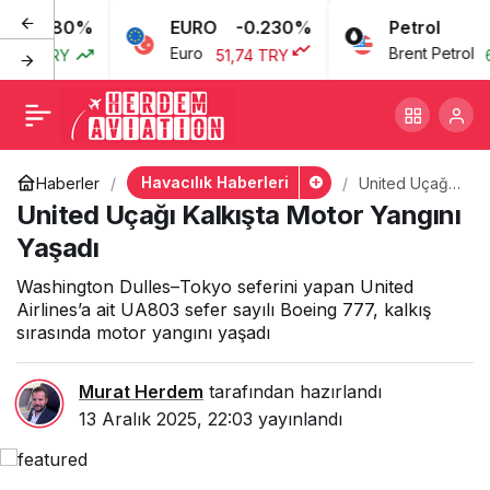
0.080%
EURO
-0.230%
Petrol
United Uçağı Kalkışta
+
-
0
Euro
Brent Petrol
77 TRY
51,74 TRY
69
Motor Yangını Yaşadı
Havacılık Haberleri
Haberler
United Uçağı
Kalkışta Motor
United Uçağı Kalkışta Motor Yangını
Yangını Yaşadı
Yaşadı
Washington Dulles–Tokyo seferini yapan United
Airlines’a ait UA803 sefer sayılı Boeing 777, kalkış
sırasında motor yangını yaşadı
Murat Herdem
tarafından hazırlandı
13 Aralık 2025, 22:03
yayınlandı