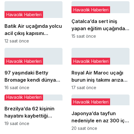
Havacılık Haberleri
Havacılık Haberleri
Çatalca’da sert iniş
Batik Air uçağında yolcu
yapan eğitim uçağındaki
acil çıkış kapısını
öğrenci pilot yaralandı
15 saat önce
açmaya çalıştı
12 saat önce
Havacılık Haberleri
Havacılık Haberleri
97 yaşındaki Betty
Royal Air Maroc uçağı
Bromage kendi dünya
burun iniş takımı arızası
rekorunu yeniden kırdı
nedeniyle pistte kaldı
16 saat önce
17 saat önce
Havacılık Haberleri
Havacılık Haberleri
Brezilya’da 62 kişinin
Japonya’da tayfun
hayatını kaybettiği
nedeniyle en az 300 iç
Voepass kazasında yeni
19 saat önce
hat seferi iptal edildi
20 saat önce
ayrıntılar ortaya çıktı