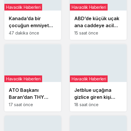
Havacılık Haberleri
Havacılık Haberleri
Kanada’da bir
ABD’de küçük uçak
çocuğun emniyet
ana caddeye acil
kemerini takmaması
iniş yaptı
47 dakika önce
15 saat önce
uçuşu iptal ettirdi
Havacılık Haberleri
Havacılık Haberleri
ATO Başkanı
Jetblue uçağına
Baran’dan THY
gizlice giren kişi
Yönetim Kurulu
uyuyakaldığı
17 saat önce
18 saat önce
Başkanı Şeker’e
tuvalette yakalandı
ziyaret