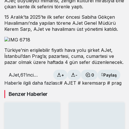
AJet; büyüleyici mimarisi, zengin kültürel mirasıyla öne
çıkan kente ilk seferini törenle yaptı.
15 Aralık’ta 2025’te ilk sefer öncesi Sabiha Gökçen
Havalimanı’nda yapılan törene AJet Genel Müdürü
Kerem Sarp, AJet ve havalimanı üst yönetimi katıldı.
Türkiye’nin erişilebilir fiyatlı hava yolu şirket AJet,
İstanbul’dan Prag’a; pazartesi, cuma, cumartesi ve
pazar olmak üzere haftada 4 gün sefer düzenlenecek.
AJet,61’inci
+
-
0
Paylaş
uçuş noktası
Haberle ilgili daha fazlası:
# AJET
# keremsarp
# prag
Prag’a uçuşlara
başladı
Benzer Haberler