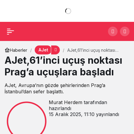
AJet
Haberler
AJet,61’inci uçuş noktası
Prag’a uçuşlara başladı
AJet,61’inci uçuş noktası
Prag’a uçuşlara başladı
AJet, Avrupa’nın gözde şehirlerinden Prag’a
İstanbul’dan sefer başlattı.
Murat Herdem
tarafından
hazırlandı
15 Aralık 2025, 11:10
yayınlandı