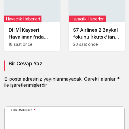
Havacılık Haberleri
Havacılık Haberleri
DHMİ Kayseri
S7 Airlines 2 Baykal
Havalimanı’nda
fokunu İrkutsk’tan
kayıp ve buluntu
Moskova’ya taşıdı
18 saat önce
20 saat önce
altın gümüş ve
değerli taşları satışa
Bir Cevap Yaz
çıkaracak
E-posta adresiniz yayınlanmayacak.
Gerekli alanlar
*
ile işaretlenmişlerdir
YORUMUNUZ
*