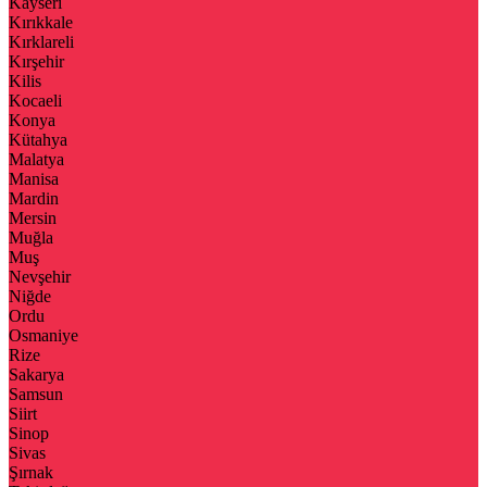
Kayseri
Kırıkkale
Kırklareli
Kırşehir
Kilis
Kocaeli
Konya
Kütahya
Malatya
Manisa
Mardin
Mersin
Muğla
Muş
Nevşehir
Niğde
Ordu
Osmaniye
Rize
Sakarya
Samsun
Siirt
Sinop
Sivas
Şırnak