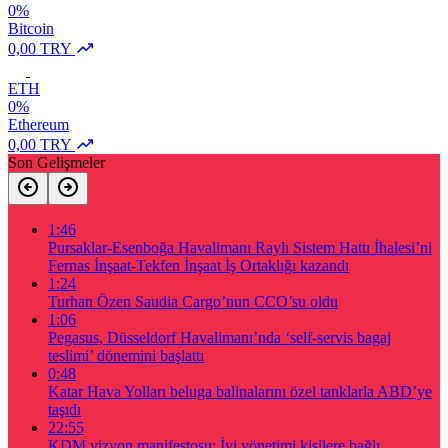
0%
Bitcoin
0,00 TRY
ETH
0%
Ethereum
0,00 TRY
Son Gelişmeler
1:46
Pursaklar-Esenboğa Havalimanı Raylı Sistem Hattı İhalesi’ni
Fernas İnşaat-Tekfen İnşaat İş Ortaklığı kazandı
1:24
Turhan Özen Saudia Cargo’nun CCO’su oldu
1:06
Pegasus, Düsseldorf Havalimanı’nda ‘self-servis bagaj
teslimi’ dönemini başlattı
0:48
Katar Hava Yolları beluga balinalarını özel tanklarla ABD’ye
taşıdı
22:55
KDM vizyon manifestosu: İyi yönetimi kişilere bağlı