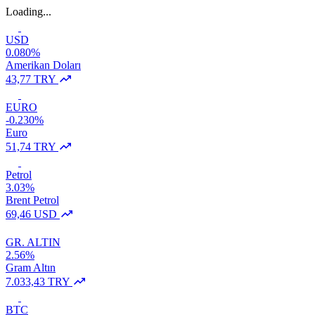
Loading...
USD
0.080%
Amerikan Doları
43,77 TRY
EURO
-0.230%
Euro
51,74 TRY
Petrol
3.03%
Brent Petrol
69,46 USD
GR. ALTIN
2.56%
Gram Altın
7.033,43 TRY
BTC