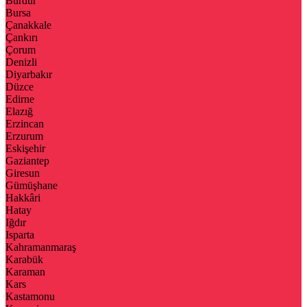
Burdur
Bursa
Çanakkale
Çankırı
Çorum
Denizli
Diyarbakır
Düzce
Edirne
Elazığ
Erzincan
Erzurum
Eskişehir
Gaziantep
Giresun
Gümüşhane
Hakkâri
Hatay
Iğdır
Isparta
Kahramanmaraş
Karabük
Karaman
Kars
Kastamonu