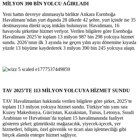
MİLYON 390 BİN YOLCU AĞIRLADI
Yeni hattın devreye alınmasıyla birlikte Ankara Esenboğa
Havalimanı’ndan yurt dışında 28 ülkede 42 şehre, yurt içinde ise 35
destinasyona direkt uçuş imkânı bulunuyor. Havalimanı, 16
havayolu şirketine hizmet veriyor. Verilen bilgilere göre Esenboğa
Havalimanı 2025’te toplam 13 milyon 987 bin 298 yolcuya hizmet
sundu. 2026’nnın ilk 3 ayında ise geçen yılın aynı dönemine kıyasla
yüzde 13 büyüme kaydederek 3 milyon 390 bin 245 yolcuya ulaştı.
TAV 2025’TE 113 MİLYON YOLCUYA HİZMET SUNDU
TAV Havalimanları hakkında verilen bilgilere göre şirket, 2025’te
toplam 113 milyon yolcuya hizmet sundu. Türkiye’nin yanı sıra
Kuzey Makedonya, Gürcistan, Kazakistan, Tunus, Letonya, Suudi
Arabistan ve Hırvatistan’da toplam 15 havalimanında faaliyet
gösteren şirket; gümrüksüz mağazacılık, yiyecek-içecek, yer
hizmetleri, bilişim, özel güvenlik ve ticari alan işletmeciliği gibi
birçok alanda entegre hizmet sağlıyor.