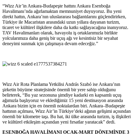
“Wizz Air’in Ankara-Budapeşte hattını Ankara Esenboğa
Havalimanı’nda ağırlamaktan memnuniyet duyuyoruz. Bu yeni
direkt hattın, Ankara’nın uluslararası bağlantılarını güçlendirirken,
Türkiye ile Macaristan arasındaki uzun yıllara dayanan turizm,
ticaret ve kültürel ilişkilere daha da katkı sağlayacağına inanıyoruz.
TAV Havalimanları olarak, havayolu iş ortaklarımızla birlikte
yolcularımıza daha geniş bir uçuş ağı ve kesintisiz bir seyahat
deneyimi sunmak için çalışmaya devam edeceğiz.”
Wizz Air Rota Planlama Yetkilisi András Szabó ise Ankara’nın
şirketin büyüme stratejisinde önemli bir yere sahip olduğunu
belirterek, “Bu yaz sezonuna şimdiye kadarki en kapsamlı uçuş
ağımızla başlıyoruz ve eklediğimiz 15 yeni destinasyon arasında
Ankara bizim için en önemli noktalardan biri. Ankara–Budapeşte
hattının açılması, Wizz Air’in Türkiye’deki ağının gelişimi açısından
önemli bir kilometre taşı. Bu hat, iki ülke arasında turizm, iş ilişkileri
ve kültürel etkileşim açısından yeni fırsatlar yaratacak” dedi.
ESENBOĞA HAVALİMANI OCAK-MART DÖNEMİNDE 3