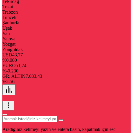
Tekirdağ
Tokat
Trabzon
Tunceli
Şanlıurfa
Uşak
Van
Yalova
Yozgat
Zonguldak
USD
43,77
%0.080
EURO
51,74
%-0.230
GR. ALTIN
7.033,43
%2.56
Aradığınız kelimeyi yazın ve entera basın, kapatmak için esc