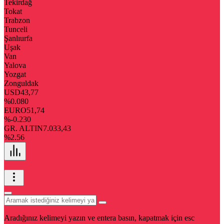
Tekirdağ
Tokat
Trabzon
Tunceli
Şanlıurfa
Uşak
Van
Yalova
Yozgat
Zonguldak
USD
43,77
%0.080
EURO
51,74
%-0.230
GR. ALTIN
7.033,43
%2.56
Aradığınız kelimeyi yazın ve entera basın, kapatmak için esc