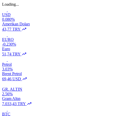
Loading...
USD
0.080%
Amerikan Doları
43,77 TRY
EURO
-0.230%
Euro
51,74 TRY
Petrol
3.03%
Brent Petrol
69,46 USD
GR. ALTIN
2.56%
Gram Altın
7.033,43 TRY
BTC