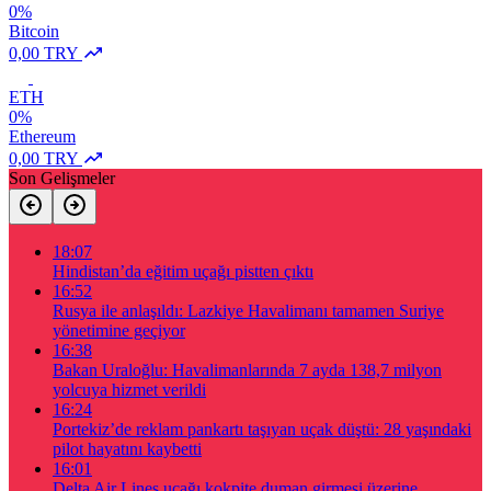
0%
Bitcoin
0,00 TRY
ETH
0%
Ethereum
0,00 TRY
Son Gelişmeler
18:07
Hindistan’da eğitim uçağı pistten çıktı
16:52
Rusya ile anlaşıldı: Lazkiye Havalimanı tamamen Suriye
yönetimine geçiyor
16:38
Bakan Uraloğlu: Havalimanlarında 7 ayda 138,7 milyon
yolcuya hizmet verildi
16:24
Portekiz’de reklam pankartı taşıyan uçak düştü: 28 yaşındaki
pilot hayatını kaybetti
16:01
Delta Air Lines uçağı kokpite duman girmesi üzerine