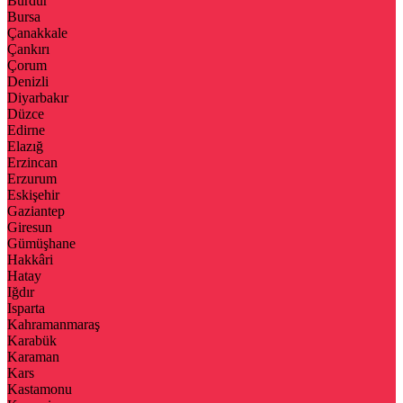
Burdur
Bursa
Çanakkale
Çankırı
Çorum
Denizli
Diyarbakır
Düzce
Edirne
Elazığ
Erzincan
Erzurum
Eskişehir
Gaziantep
Giresun
Gümüşhane
Hakkâri
Hatay
Iğdır
Isparta
Kahramanmaraş
Karabük
Karaman
Kars
Kastamonu