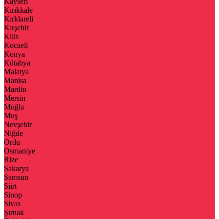
Kayseri
Kırıkkale
Kırklareli
Kırşehir
Kilis
Kocaeli
Konya
Kütahya
Malatya
Manisa
Mardin
Mersin
Muğla
Muş
Nevşehir
Niğde
Ordu
Osmaniye
Rize
Sakarya
Samsun
Siirt
Sinop
Sivas
Şırnak