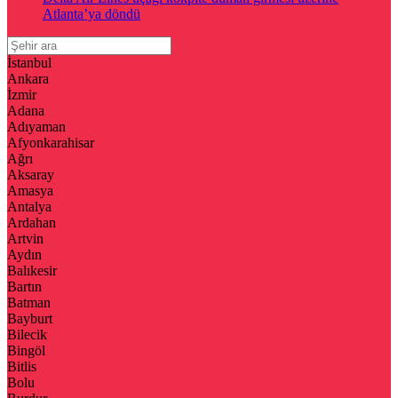
Atlanta’ya döndü
İstanbul
Ankara
İzmir
Adana
Adıyaman
Afyonkarahisar
Ağrı
Aksaray
Amasya
Antalya
Ardahan
Artvin
Aydın
Balıkesir
Bartın
Batman
Bayburt
Bilecik
Bingöl
Bitlis
Bolu