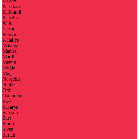
Kayseri
Kırıkkale
Kırklareli
Kırşehir
Kilis
Kocaeli
Konya
Kütahya
Malatya
Manisa
Mardin
Mersin
Muğla
Muş
Nevşehir
Niğde
Ordu
Osmaniye
Rize
Sakarya
Samsun
Siirt
Sinop
Sivas
Şırnak