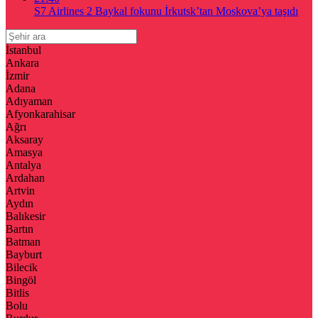
S7 Airlines 2 Baykal fokunu İrkutsk’tan Moskova’ya taşıdı
İstanbul
Ankara
İzmir
Adana
Adıyaman
Afyonkarahisar
Ağrı
Aksaray
Amasya
Antalya
Ardahan
Artvin
Aydın
Balıkesir
Bartın
Batman
Bayburt
Bilecik
Bingöl
Bitlis
Bolu