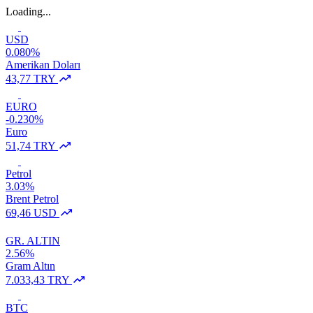
Loading...
USD
0.080%
Amerikan Doları
43,77 TRY
EURO
-0.230%
Euro
51,74 TRY
Petrol
3.03%
Brent Petrol
69,46 USD
GR. ALTIN
2.56%
Gram Altın
7.033,43 TRY
BTC