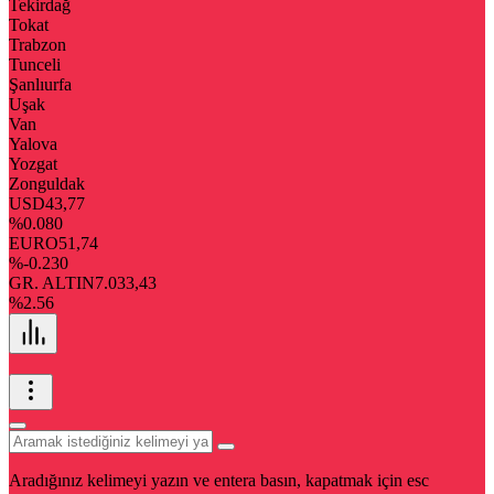
Tekirdağ
Tokat
Trabzon
Tunceli
Şanlıurfa
Uşak
Van
Yalova
Yozgat
Zonguldak
USD
43,77
%0.080
EURO
51,74
%-0.230
GR. ALTIN
7.033,43
%2.56
Aradığınız kelimeyi yazın ve entera basın, kapatmak için esc