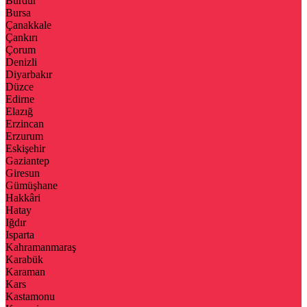
Burdur
Bursa
Çanakkale
Çankırı
Çorum
Denizli
Diyarbakır
Düzce
Edirne
Elazığ
Erzincan
Erzurum
Eskişehir
Gaziantep
Giresun
Gümüşhane
Hakkâri
Hatay
Iğdır
Isparta
Kahramanmaraş
Karabük
Karaman
Kars
Kastamonu