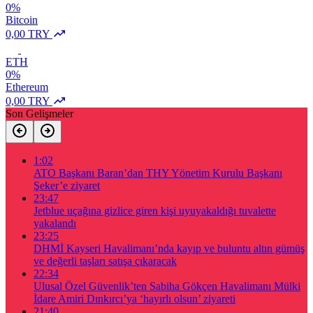
0%
Bitcoin
0,00 TRY
ETH
0%
Ethereum
0,00 TRY
Son Gelişmeler
1:02
ATO Başkanı Baran’dan THY Yönetim Kurulu Başkanı
Şeker’e ziyaret
23:47
Jetblue uçağına gizlice giren kişi uyuyakaldığı tuvalette
yakalandı
23:25
DHMİ Kayseri Havalimanı’nda kayıp ve buluntu altın gümüş
ve değerli taşları satışa çıkaracak
22:34
Ulusal Özel Güvenlik’ten Sabiha Gökçen Havalimanı Mülki
İdare Amiri Dınkırcı’ya ‘hayırlı olsun’ ziyareti
21:40