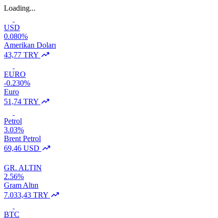
Loading...
USD
0.080%
Amerikan Doları
43,77 TRY
EURO
-0.230%
Euro
51,74 TRY
Petrol
3.03%
Brent Petrol
69,46 USD
GR. ALTIN
2.56%
Gram Altın
7.033,43 TRY
BTC