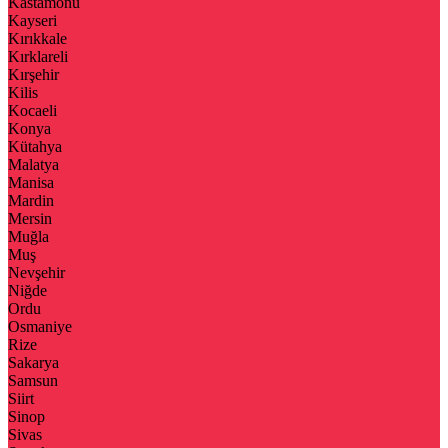
Kastamonu
Kayseri
Kırıkkale
Kırklareli
Kırşehir
Kilis
Kocaeli
Konya
Kütahya
Malatya
Manisa
Mardin
Mersin
Muğla
Muş
Nevşehir
Niğde
Ordu
Osmaniye
Rize
Sakarya
Samsun
Siirt
Sinop
Sivas