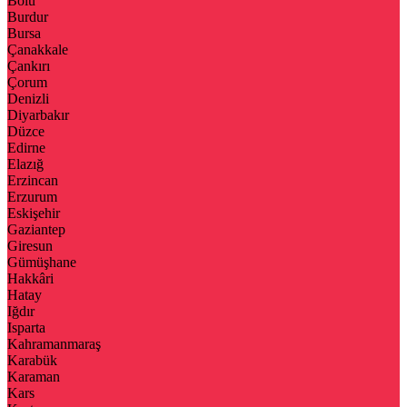
Bolu
Burdur
Bursa
Çanakkale
Çankırı
Çorum
Denizli
Diyarbakır
Düzce
Edirne
Elazığ
Erzincan
Erzurum
Eskişehir
Gaziantep
Giresun
Gümüşhane
Hakkâri
Hatay
Iğdır
Isparta
Kahramanmaraş
Karabük
Karaman
Kars