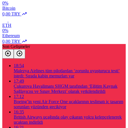
0%
Bitcoin
0,00 TRY
ETH
0%
Ethereum
0,00 TRY
Son Gelişmeler
18:54
Malezya Airlines tüm pilotlardan ‘zorunlu uyuşturucu testi’
istedi: Sırada kabin memurları var
17:49
Çukurova Havalimanı SHGM tarafından ‘Eğitim Kaynak
Sağlayıcısı ve Sınav Merkezi’ olarak yetkilendirildi
17:12
Boeing’in yeni Air Force One uçaklarının teslimatı iç tasarım
sorunları yüzünden gecikiyor
16:35
British Airways uçağında olay çıkaran yolcu kelepçelenerek
uçaktan indirildi
16:21