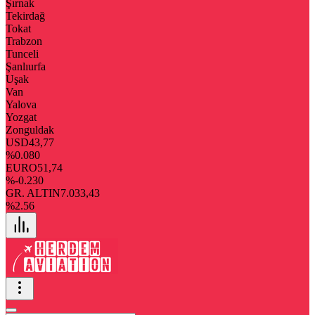
Şırnak
Tekirdağ
Tokat
Trabzon
Tunceli
Şanlıurfa
Uşak
Van
Yalova
Yozgat
Zonguldak
USD
43,77
%0.080
EURO
51,74
%-0.230
GR. ALTIN
7.033,43
%2.56