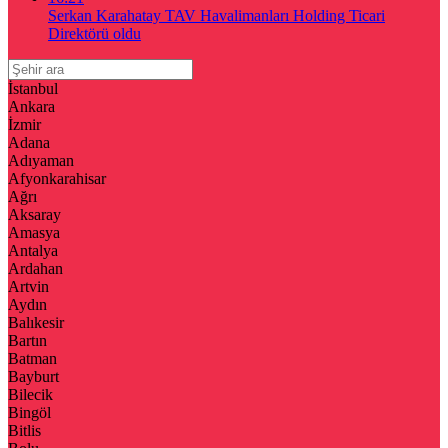
Serkan Karahatay TAV Havalimanları Holding Ticari
Direktörü oldu
İstanbul
Ankara
İzmir
Adana
Adıyaman
Afyonkarahisar
Ağrı
Aksaray
Amasya
Antalya
Ardahan
Artvin
Aydın
Balıkesir
Bartın
Batman
Bayburt
Bilecik
Bingöl
Bitlis