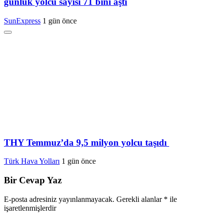
günlük yolcu sayısı 71 bini aştı
SunExpress
1 gün önce
THY Temmuz’da 9,5 milyon yolcu taşıdı
Türk Hava Yolları
1 gün önce
Bir Cevap Yaz
E-posta adresiniz yayınlanmayacak.
Gerekli alanlar
*
ile
işaretlenmişlerdir