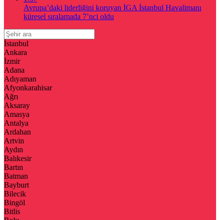
Avrupa’daki liderliğini koruyan İGA İstanbul Havalimanı
küresel sıralamada 7’nci oldu
İstanbul
Ankara
İzmir
Adana
Adıyaman
Afyonkarahisar
Ağrı
Aksaray
Amasya
Antalya
Ardahan
Artvin
Aydın
Balıkesir
Bartın
Batman
Bayburt
Bilecik
Bingöl
Bitlis