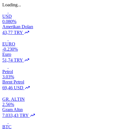
Loading...
USD
0.080%
Amerikan Doları
43,77 TRY
EURO
-0.230%
Euro
51,74 TRY
Petrol
3.03%
Brent Petrol
69,46 USD
GR. ALTIN
2.56%
Gram Altın
7.033,43 TRY
BTC