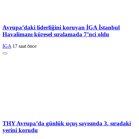
Avrupa’daki liderliğini koruyan İGA İstanbul
Havalimanı küresel sıralamada 7’nci oldu
İGA
17 saat önce
THY Avrupa’da günlük uçuş sayısında 3. sıradaki
yerini korudu