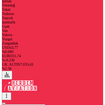
Şırnak
Tekirdağ
Tokat
Trabzon
Tunceli
Şanlıurfa
Uşak
Van
Yalova
Yozgat
Zonguldak
USD
43,77
%0.080
EURO
51,74
%-0.230
GR. ALTIN
7.033,43
%2.56