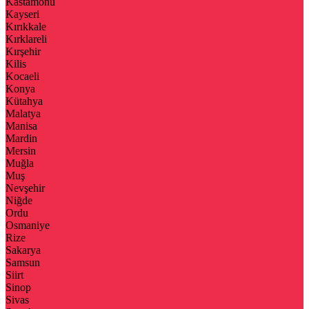
Kastamonu
Kayseri
Kırıkkale
Kırklareli
Kırşehir
Kilis
Kocaeli
Konya
Kütahya
Malatya
Manisa
Mardin
Mersin
Muğla
Muş
Nevşehir
Niğde
Ordu
Osmaniye
Rize
Sakarya
Samsun
Siirt
Sinop
Sivas