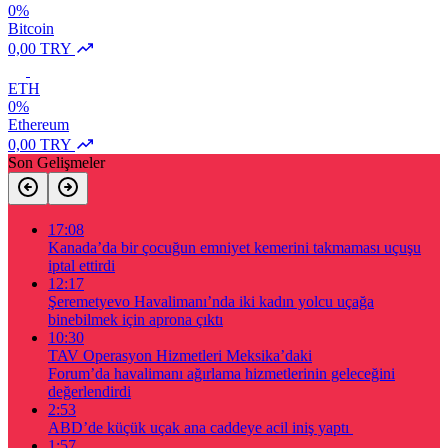
0%
Bitcoin
0,00 TRY
ETH
0%
Ethereum
0,00 TRY
Son Gelişmeler
17:08
Kanada’da bir çocuğun emniyet kemerini takmaması uçuşu
iptal ettirdi
12:17
Şeremetyevo Havalimanı’nda iki kadın yolcu uçağa
binebilmek için aprona çıktı
10:30
TAV Operasyon Hizmetleri Meksika’daki
Forum’da havalimanı ağırlama hizmetlerinin geleceğini
değerlendirdi
2:53
ABD’de küçük uçak ana caddeye acil iniş yaptı
1:57