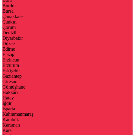
Bolu
Burdur
Bursa
Çanakkale
Çankırı
Çorum
Denizli
Diyarbakır
Düzce
Edirne
Elazığ
Erzincan
Erzurum
Eskişehir
Gaziantep
Giresun
Gümüşhane
Hakkâri
Hatay
Iğdır
Isparta
Kahramanmaraş
Karabük
Karaman
Kars