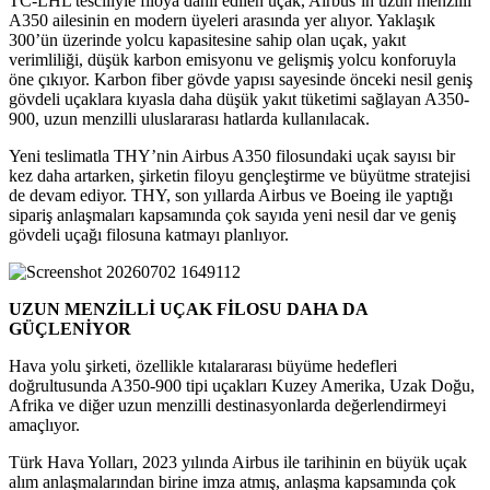
TC-LHL tesciliyle filoya dahil edilen uçak, Airbus’ın uzun menzilli
A350 ailesinin en modern üyeleri arasında yer alıyor. Yaklaşık
300’ün üzerinde yolcu kapasitesine sahip olan uçak, yakıt
verimliliği, düşük karbon emisyonu ve gelişmiş yolcu konforuyla
öne çıkıyor. Karbon fiber gövde yapısı sayesinde önceki nesil geniş
gövdeli uçaklara kıyasla daha düşük yakıt tüketimi sağlayan A350-
900, uzun menzilli uluslararası hatlarda kullanılacak.
Yeni teslimatla THY’nin Airbus A350 filosundaki uçak sayısı bir
kez daha artarken, şirketin filoyu gençleştirme ve büyütme stratejisi
de devam ediyor. THY, son yıllarda Airbus ve Boeing ile yaptığı
sipariş anlaşmaları kapsamında çok sayıda yeni nesil dar ve geniş
gövdeli uçağı filosuna katmayı planlıyor.
UZUN MENZİLLİ UÇAK FİLOSU DAHA DA
GÜÇLENİYOR
Hava yolu şirketi, özellikle kıtalararası büyüme hedefleri
doğrultusunda A350-900 tipi uçakları Kuzey Amerika, Uzak Doğu,
Afrika ve diğer uzun menzilli destinasyonlarda değerlendirmeyi
amaçlıyor.
Türk Hava Yolları, 2023 yılında Airbus ile tarihinin en büyük uçak
alım anlaşmalarından birine imza atmış, anlaşma kapsamında çok