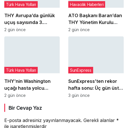
Türk Hava Yolları
Havacılık Haberleri
THY Avrupa’da günlük
ATO Başkanı Baran’dan
uçuş sayısında 3.
THY Yönetim Kurulu
sıradaki yerini korudu
Başkanı Şeker’e ziyaret
2 gün önce
2 gün önce
Türk Hava Yolları
SunExpress
THY’nin Washington
SunExpress’ten rekor
uçağı hasta yolcu
hafta sonu: Üç gün üst
nedeniyle İstanbul’a geri
üste günlük yolcu sayısı
2 gün önce
3 gün önce
döndü
71 bini aştı
Bir Cevap Yaz
E-posta adresiniz yayınlanmayacak.
Gerekli alanlar
*
ile işaretlenmişlerdir