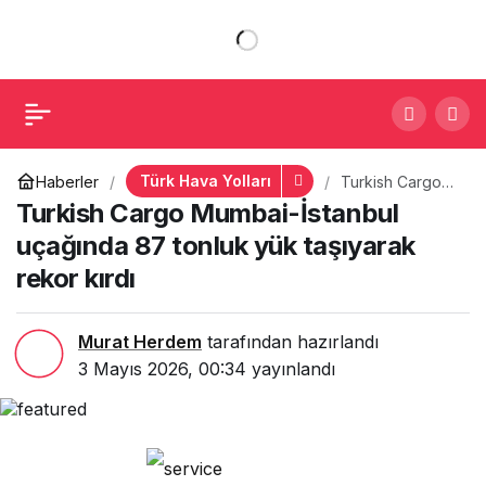
Turkish Cargo Mumbai-
+
-
0
Paylaş
İstanbul uçağında 87
tonluk yük taşıyarak rekor
Türk Hava Yolları
Haberler
Turkish Cargo
Mumbai-İstanbul
Turkish Cargo Mumbai-İstanbul
kırdı
uçağında 87
tonluk yük
uçağında 87 tonluk yük taşıyarak
taşıyarak rekor
rekor kırdı
kırdı
Murat Herdem
tarafından hazırlandı
3 Mayıs 2026, 00:34
yayınlandı