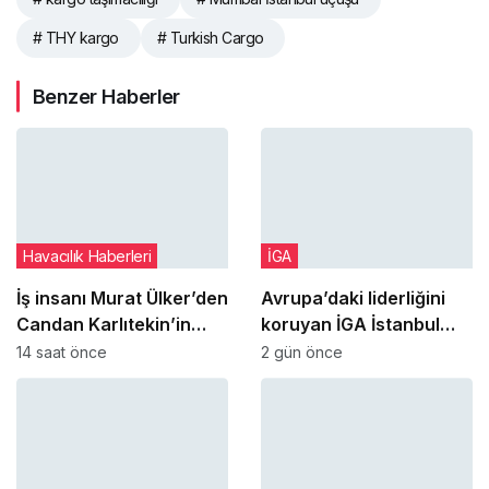
# THY kargo
# Turkish Cargo
Benzer Haberler
Havacılık Haberleri
İGA
İş insanı Murat Ülker’den
Avrupa’daki liderliğini
Candan Karlıtekin’in
koruyan İGA İstanbul
THY ile ilgili kaleme
Havalimanı küresel
14 saat önce
2 gün önce
aldığı kitaba övgü
sıralamada 7’nci oldu