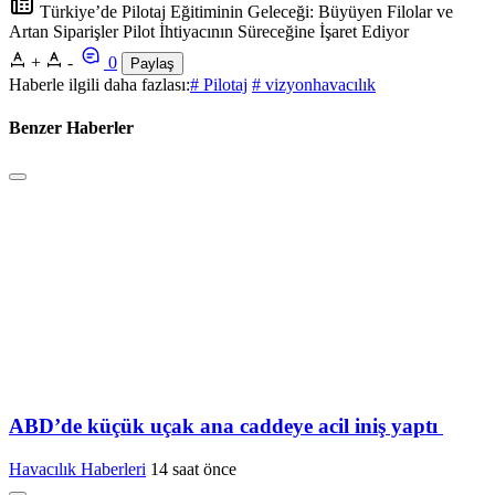
Türkiye’de Pilotaj Eğitiminin Geleceği: Büyüyen Filolar ve
Artan Siparişler Pilot İhtiyacının Süreceğine İşaret Ediyor
+
-
0
Paylaş
Haberle ilgili daha fazlası:
# Pilotaj
# vizyonhavacılık
Benzer Haberler
ABD’de küçük uçak ana caddeye acil iniş yaptı
Havacılık Haberleri
14 saat önce