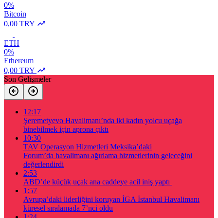
0%
Bitcoin
0,00 TRY
ETH
0%
Ethereum
0,00 TRY
Son Gelişmeler
12:17
Şeremetyevo Havalimanı’nda iki kadın yolcu uçağa
binebilmek için aprona çıktı
10:30
TAV Operasyon Hizmetleri Meksika’daki
Forum’da havalimanı ağırlama hizmetlerinin geleceğini
değerlendirdi
2:53
ABD’de küçük uçak ana caddeye acil iniş yaptı
1:57
Avrupa’daki liderliğini koruyan İGA İstanbul Havalimanı
küresel sıralamada 7’nci oldu
1:24