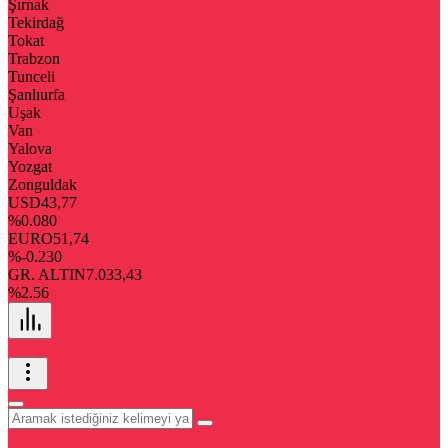
Şırnak
Tekirdağ
Tokat
Trabzon
Tunceli
Şanlıurfa
Uşak
Van
Yalova
Yozgat
Zonguldak
USD
43,77
%0.080
EURO
51,74
%-0.230
GR. ALTIN
7.033,43
%2.56