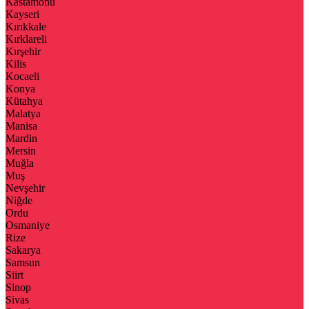
Kastamonu
Kayseri
Kırıkkale
Kırklareli
Kırşehir
Kilis
Kocaeli
Konya
Kütahya
Malatya
Manisa
Mardin
Mersin
Muğla
Muş
Nevşehir
Niğde
Ordu
Osmaniye
Rize
Sakarya
Samsun
Siirt
Sinop
Sivas