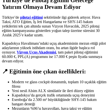
Türkiye’de Pilotaj Eğitimi Geleceğe
Yatırım Olmaya Devam Ediyor
Türkiye’de
pilotaj eğitimi
sektöründe ilgi giderek artıyor. Hava
Taksi, ATO Eğitim, İş Jeti Hangarlama ve SHY-145 bakım
yetkilerini tek çatı altında sunan Vizyon Havacılık, 2025 pilotaj
eğitim kampanyasına gösterilen yoğun talep üzerine süresini 30
Aralık 2025’e kadar uzattı.
Kapadokya Havalimanı’ndaki uçuş akademisinin mezun ettiği pilot
adaylarının yüksek istihdam oranı, bu artan ilgide başlıca rol
oynuyor.
Vizyon Uçuş Akademisi
, tam paket pilotaj eğitimini
60.000 €, PPL(A) programını ise 17.000 € peşin fiyatla sunmaya
devam ediyor.
📍 Eğitimin öne çıkan özellikleri:
Modern ve glass cockpit donanımlı, toplam 10 uçaklık eğitim
filosu
Yeni nesil Alsim ALX simülatör ile ileri düzey eğitim
Kapadokya’da gerçek trafik ortamında uçuş deneyimi
Esenboğa’da 2.500 m² büyüklüğünde SHY-145 bakım
hangarı desteği
Mezunların %96’sı havayolları, hava taksi ve eğitim