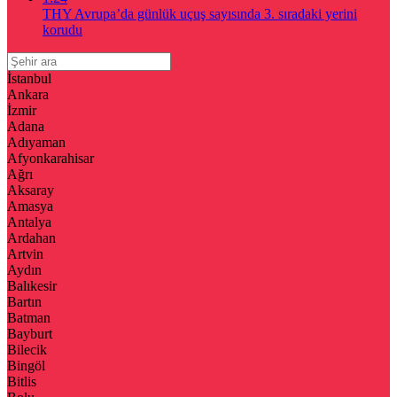
THY Avrupa’da günlük uçuş sayısında 3. sıradaki yerini
korudu
İstanbul
Ankara
İzmir
Adana
Adıyaman
Afyonkarahisar
Ağrı
Aksaray
Amasya
Antalya
Ardahan
Artvin
Aydın
Balıkesir
Bartın
Batman
Bayburt
Bilecik
Bingöl
Bitlis