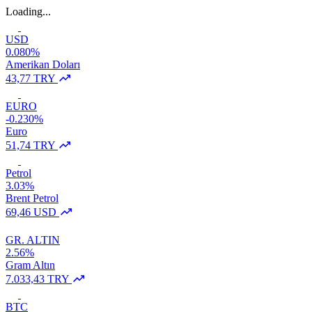
Loading...
USD
0.080%
Amerikan Doları
43,77 TRY
EURO
-0.230%
Euro
51,74 TRY
Petrol
3.03%
Brent Petrol
69,46 USD
GR. ALTIN
2.56%
Gram Altın
7.033,43 TRY
BTC