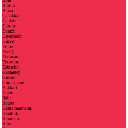
Bolu
Burdur
Bursa
Çanakkale
Çankırı
Çorum
Denizli
Diyarbakır
Düzce
Edirne
Elazığ
Erzincan
Erzurum
Eskişehir
Gaziantep
Giresun
Gümüşhane
Hakkâri
Hatay
Iğdır
Isparta
Kahramanmaraş
Karabük
Karaman
Kars