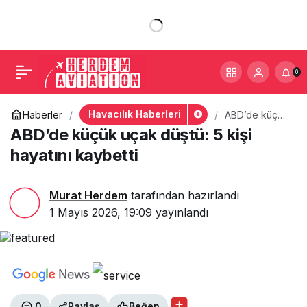
ABD’de küçük uçak
+
-
0
Paylaş
düştü: 5 kişi hayatını
0
kaybetti
Havacılık Haberleri
Haberler
ABD’de küçük
uçak düştü: 5
ABD’de küçük uçak düştü: 5 kişi
kişi hayatını
kaybetti
hayatını kaybetti
Murat Herdem
tarafından hazırlandı
1 Mayıs 2026, 19:09
yayınlandı
0
Paylaş
Beğen