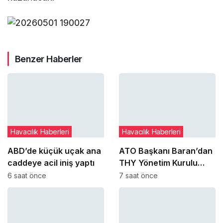
Benzer Haberler
Havacılık Haberleri
Havacılık Haberleri
ABD’de küçük uçak ana
ATO Başkanı Baran’dan
caddeye acil iniş yaptı
THY Yönetim Kurulu
Başkanı Şeker’e ziyaret
6 saat önce
7 saat önce