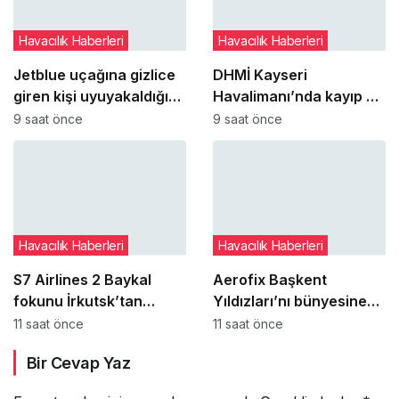
Havacılık Haberleri
Havacılık Haberleri
Jetblue uçağına gizlice
DHMİ Kayseri
giren kişi uyuyakaldığı
Havalimanı’nda kayıp ve
tuvalette yakalandı
buluntu altın gümüş ve
9 saat önce
9 saat önce
değerli taşları satışa
çıkaracak
Havacılık Haberleri
Havacılık Haberleri
S7 Airlines 2 Baykal
Aerofix Başkent
fokunu İrkutsk’tan
Yıldızları’nı bünyesine
Moskova’ya taşıdı
katıyor
11 saat önce
11 saat önce
Bir Cevap Yaz