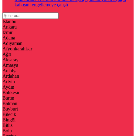
kalkışını engellemeye çalıştı
İstanbul
Ankara
İzmir
Adana
Adıyaman
Afyonkarahisar
Ağrı
Aksaray
Amasya
Antalya
Ardahan
Artvin
Aydın
Balıkesir
Bartın
Batman
Bayburt
Bilecik
Bingöl
Bitlis
Bolu