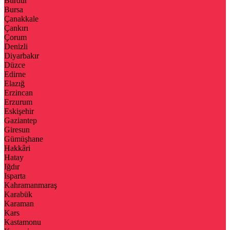
Burdur
Bursa
Çanakkale
Çankırı
Çorum
Denizli
Diyarbakır
Düzce
Edirne
Elazığ
Erzincan
Erzurum
Eskişehir
Gaziantep
Giresun
Gümüşhane
Hakkâri
Hatay
Iğdır
Isparta
Kahramanmaraş
Karabük
Karaman
Kars
Kastamonu