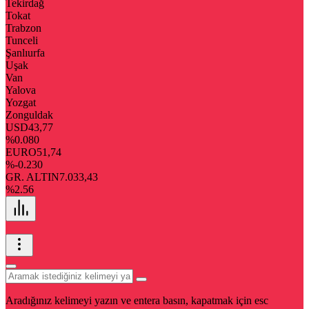
Tekirdağ
Tokat
Trabzon
Tunceli
Şanlıurfa
Uşak
Van
Yalova
Yozgat
Zonguldak
USD
43,77
%0.080
EURO
51,74
%-0.230
GR. ALTIN
7.033,43
%2.56
Aradığınız kelimeyi yazın ve entera basın, kapatmak için esc