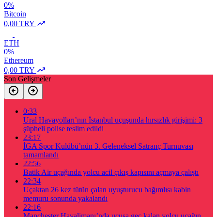
0%
Bitcoin
0,00 TRY
ETH
0%
Ethereum
0,00 TRY
Son Gelişmeler
0:33
Ural Havayolları’nın İstanbul uçuşunda hırsızlık girişimi: 3
şüpheli polise teslim edildi
23:17
İGA Spor Kulübü’nün 3. Geleneksel Satranç Turnuvası
tamamlandı
22:56
Batik Air uçağında yolcu acil çıkış kapısını açmaya çalıştı
22:34
Uçaktan 26 kez tütün çalan uyuşturucu bağımlısı kabin
memuru sonunda yakalandı
22:16
Manchester Havalimanı’nda uçuşa geç kalan yolcu uçağın