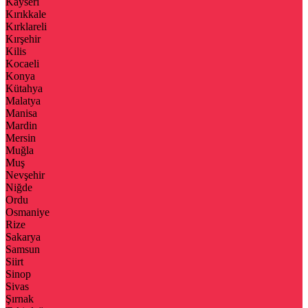
Kayseri
Kırıkkale
Kırklareli
Kırşehir
Kilis
Kocaeli
Konya
Kütahya
Malatya
Manisa
Mardin
Mersin
Muğla
Muş
Nevşehir
Niğde
Ordu
Osmaniye
Rize
Sakarya
Samsun
Siirt
Sinop
Sivas
Şırnak