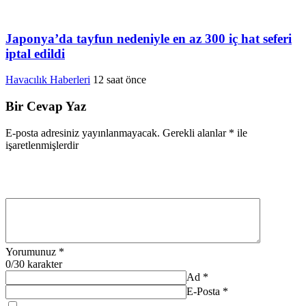
Japonya’da tayfun nedeniyle en az 300 iç hat seferi
iptal edildi
Havacılık Haberleri
12 saat önce
Bir Cevap Yaz
E-posta adresiniz yayınlanmayacak.
Gerekli alanlar
*
ile
işaretlenmişlerdir
Yorumunuz
*
0
/30 karakter
Ad
*
E-Posta
*