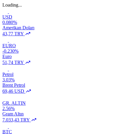
Loading...
USD
0.080%
Amerikan Doları
43,77 TRY
EURO
-0.230%
Euro
51,74 TRY
Petrol
3.03%
Brent Petrol
69,46 USD
GR. ALTIN
2.56%
Gram Altın
7.033,43 TRY
BTC