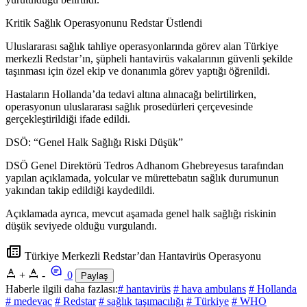
Kritik Sağlık Operasyonunu Redstar Üstlendi
Uluslararası sağlık tahliye operasyonlarında görev alan Türkiye
merkezli Redstar’ın, şüpheli hantavirüs vakalarının güvenli şekilde
taşınması için özel ekip ve donanımla görev yaptığı öğrenildi.
Hastaların Hollanda’da tedavi altına alınacağı belirtilirken,
operasyonun uluslararası sağlık prosedürleri çerçevesinde
gerçekleştirildiği ifade edildi.
DSÖ: “Genel Halk Sağlığı Riski Düşük”
DSÖ Genel Direktörü Tedros Adhanom Ghebreyesus tarafından
yapılan açıklamada, yolcular ve mürettebatın sağlık durumunun
yakından takip edildiği kaydedildi.
Açıklamada ayrıca, mevcut aşamada genel halk sağlığı riskinin
düşük seviyede olduğu vurgulandı.
Türkiye Merkezli Redstar’dan Hantavirüs Operasyonu
+
-
0
Paylaş
Haberle ilgili daha fazlası:
# hantavirüs
# hava ambulans
# Hollanda
# medevac
# Redstar
# sağlık taşımacılığı
# Türkiye
# WHO